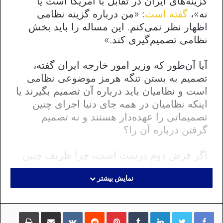
گزینه‌های ایران در تقابل با آمریکا است یا
نه»،
گفته است
: «من درباره گزینه نظامی
اظهار نظر نمی‌کنم. این مساله را باید بخش
نظامی تصمیم‌گیری کند.»
آیا آن‌طور که وزیر امور خارجه ایران گفته،
تصمیم به بستن تنگه هرمز موضوعی نظامی
است و نظامیان باید درباره آن تصمیم بگیرند یا
اینکه نظامیان در همه جای دنیا اجرای چنین
تصمیماتی را عهده‌دار هستند و نه تصمیم
گرفتن درباره آن را؟
اگر فرض دوم درست است، چرا ظریف چنین
حقیقتی را «وارونه» بازتاب می‌دهد؟ معنی
نمایش بیشتر
محتمل چنین اظهار نظری چیست؟
در رد اظهار نظر ظریف که تصمیم‌گیری درباره
لینکداین
تامبلر
پینتریست
Reddit
VKontakte
اشتراک گذاری با ایمیل
چاپ
بستن تنگه هرمز را به عهده نظامیان دانسته،