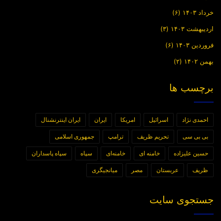
خرداد ۱۴۰۳
(۶)
اردیبهشت ۱۴۰۳
(۳)
فروردین ۱۴۰۳
(۶)
بهمن ۱۴۰۲
(۲)
برچسب ها
احمدی نژاد
اسرائیل
امریکا
ایران
ایران اینترنشنال
بی بی سی
تحریم ظریف
ترامپ
جمهوری اسلامی
حسین علیزاده
خامنه ای
خامنه‌ای
سپاه
سپاه پاسداران
ظریف
عربستان
مصر
میانجیگری
جستجوی سایت