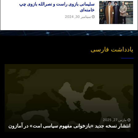
سلیمانی بازوی راست و نصرالله بازوی چپ
خامنه‌ای
سپتامبر 30, 2024
یادداشت فارسی
انتشار
نسخه
جدید
«بازخوانی
مفهوم
سیاسی
امت»
در
آمازون
مارس 27, 2025
انتشار نسخه جدید «بازخوانی مفهوم سیاسی امت» در آمازون