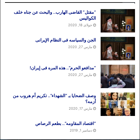
“مقتل” القاضی الهارب.. والبحث عن جناه خلف
الکوالیس
جولای 18, 2020
الجن والسیاسه فی النظام اﻹیرانی
مارس 27, 2020
“مدافعو الحرم”.. هذه المره فی إیران!
مارس 27, 2020
وصف الضحایا بـ “الشهداء”.. تکریم أم هروب من
أزمه؟
مارس 17, 2020
“اقتصاد المقاومه”.. بطعم الرصاص
دسامبر 1, 2019