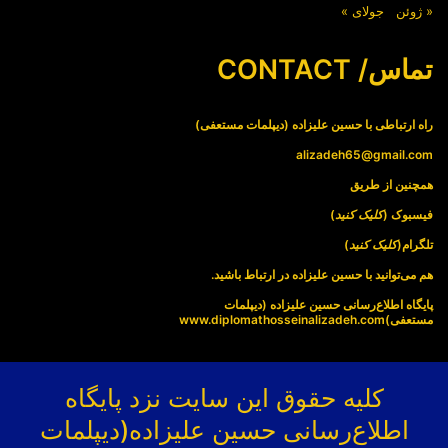
« ژوئن
جولای »
تماس/ CONTACT
راه ارتباطی با حسین علیزاده (دیپلمات مستعفی)
alizadeh65@gmail.com
همچنین از طریق
فیسبوک (
کلیک کنید
)
تلگرام(
کلیک کنید
)
هم می‌توانید با حسین علیزاده در ارتباط باشید.
پایگاه اطلاع‌رسانی حسین علیزاده (دیپلمات
مستعفی)
www.diplomathosseinalizadeh.com
کلیه حقوق این سایت نزد پایگاه
اطلاع‌رسانی حسین علیزاده(دیپلمات