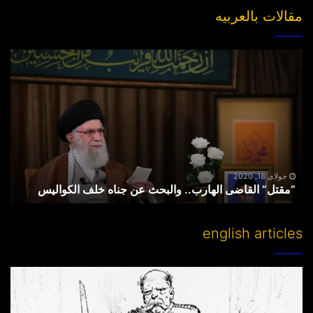
مقالات بالعربیه
“مقتل”
القاضی
الهارب..
والبحث
عن
جناه
خلف
الکوالیس
جولای 18, 2020
“مقتل” القاضی الهارب.. والبحث عن جناه خلف الکوالیس
english articles
Partitioning
others’
lands