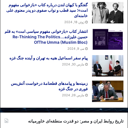
یک روز پس از آن اعلام کرد که «ما هرگونه
گفتگو با کیهان لندن درباره کتاب «بازخوانی مفهوم
اولتیماتوم از سوی ایران را رد می‌کنیم… در
امت»؛ سید قطب و نواب صفوی دو پدر معنوی علی
همین رابطه، ما نقش کلیدی آژانس بین‌المللی
خامنه‌ای
انرژی اتمی در نظارت و راستی‌آزمایی اجرای
ژوئن 18, 2024
تعهدات هسته‌ای ایران بر اساس برجام را
انتشار کتاب «بازخوانی مفهوم سیاسی امت» به قلم
حسین علیزاده….Re-Thinking The Politics
مجددا یادآوری می‌کنیم».
OfThe Umma (Muslim Bloc)
می 9, 2024
در این بیانیه، اتحادیه اروپا تلویحا تهدید کرده
پیام سفر اسماعیل هنیه به تهران و آینده جنگ غزه
است که در صورت دریافت گزارش از آژانس
مارس 30, 2024
مبنی‌بر اینکه تهران پایبند به تعهدات
برجامی‌اش نیست، به مقتضای آن واکنش
نشان خواهد داد؛ این یعنی استقبال اتحادیه از
زمینه‌ها و پیامدهای قطعنامهٔ درخواست آتش‌بس
طلاق برجامی.
فوری در جنگ غزه
مارس 26, 2024
توضیح اینکه تاکنون اتحادیه اروپا به قول
ظریف نخواسته خیس شود، یعنی در دفاع از
برجام خود را در تقابل با آمریکا قرار دهد.
تاریخ روابط ایران و مصر: دو قدرت منطقه‌ای خاورمیانه
ارزیابی اتحادیه از تصمیم جمهوری اسلامی این