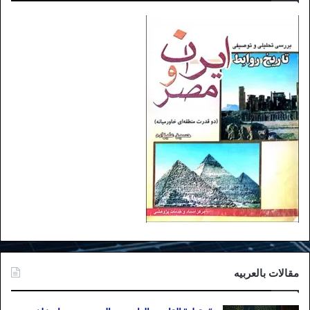
است که ایران می‌خواهد اتحادیه اروپا را
ناگزیر به هزینه دادن در مقابل آمریکا کند.
روشن است این چیزی نیست که اروپا مایل به
تن دادن به آن باشد. از سوی دیگر، خارج شدن
از برجام به شیوه‌ قانون‌شکنانه‌ای که آمریکا
عمل کرد نیز با رفتار اتحادیه اروپا سازگار
نیست. اما از نگاه اتحادیه اگر جمهوری اسلامی
با تصمیم مرحله دوم خود (عدم پایبندی به
غنی‌سازی ۳/۶۷ درصدی اورانیوم) مایل به
پایان دادن به برجام است، اتحادیه نیز از آن
استقبال می‌کند.
به بیان دیگر، اگر فاز دوم یعنی غنی‌سازی بیش
از ۳/۶۷ درصدی از سوی تهران کلید بخورد،‌
قطعا موضع اتحادیه اروپا و آمریکا به‌طور
مقالات بالعربیه
یکسان به ‌گونه‌ای خواهد بود که با احاله
موضوع به شورای امنیت سازمان ملل، تهران