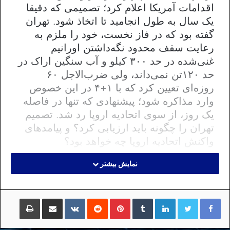
اقدامات آمریکا اعلام کرد؛ تصمیمی که دقیقا
یک سال به طول انجامید تا اتخاذ شود. تهران
گفته بود که در فاز نخست، ‌خود را ملزم به
رعایت سقف محدود نگه‌داشتن اورانیم
غنی‌شده در حد ۳۰۰ کیلو و آب سنگین اراک در
حد ۱۲۰تن نمی‌داند، ولی ضرب‌الاجل ۶۰
روزه‌ای تعیین کرد که با ۱+۴ در این خصوص
وارد مذاکره شود؛ پیشنهادی که تنها در فاصله
یک روز، از سوی اتحادیه اروپا رد شد. تصمیم
تهران را چگونه باید ارزیابی کرد؟ و پیامدهای
واکنش اتحادیه اروپا چه خواهد بود؟
نمایش بیشتر
اقدام محدود، محتاطانه و قابل بازگشت
لینکداین
تامبلر
پینتریست
Reddit
VKontakte
اشتراک گذاری با ایمیل
چاپ
ایران
با جدی شدن اراده ترامپ برای خروج از