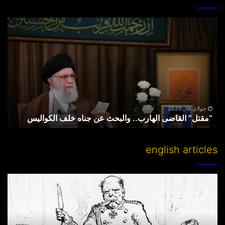
“مقتل”
القاضی
الهارب..
والبحث
عن
جناه
خلف
الکوالیس
جولای 18, 2020
“مقتل” القاضی الهارب.. والبحث عن جناه خلف الکوالیس
english articles
Partitioning
others’
lands