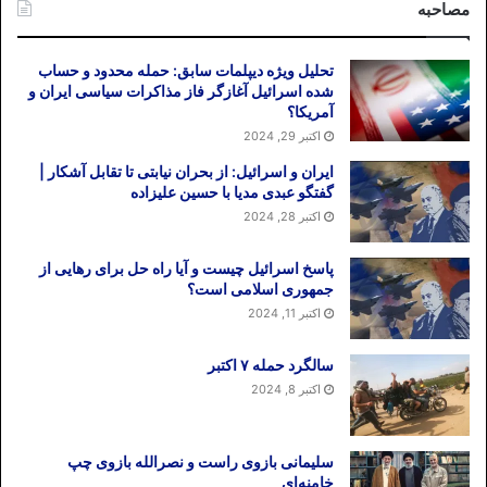
ساخت موشک‌های دور‌بُرد بالستیک به‌عنوان
مصاحبه
علامت تهدید آمریکا مبادرت کرد.
تحلیل ویژه دیپلمات سابق: حمله محدود و حساب
در این فرض، واکنش نظامی آمریکا یا اسراییل
شده اسرائیل آغازگر فاز مذاکرات سیاسی ایران و
آمریکا؟
و برخی کشورهای دیگر، محتمل‌تر از گذشته
اکتبر 29, 2024
خواهد بود.
ایران و اسرائیل: از بحران نیابتی تا تقابل آشکار |
گفتگو عبدی مدیا با حسین علیزاده
تاریخ انتشار: ۱۹ اردیبهشت ۹۸ / اینترنشنال
اکتبر 28, 2024
پاسخ اسرائیل چیست و آیا راه حل برای رهایی از
جمهوری اسلامی است؟
اکتبر 11, 2024
سالگرد حمله ۷ اکتبر
اکتبر 8, 2024
سلیمانی بازوی راست و نصرالله بازوی چپ
خامنه‌ای