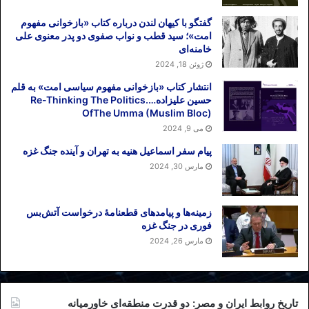
گفتگو با کیهان لندن درباره کتاب «بازخوانی مفهوم
امت»؛ سید قطب و نواب صفوی دو پدر معنوی علی
خامنه‌ای
ژوئن 18, 2024
انتشار کتاب «بازخوانی مفهوم سیاسی امت» به قلم
حسین علیزاده….Re-Thinking The Politics
OfThe Umma (Muslim Bloc)
می 9, 2024
پیام سفر اسماعیل هنیه به تهران و آینده جنگ غزه
مارس 30, 2024
زمینه‌ها و پیامدهای قطعنامهٔ درخواست آتش‌بس
فوری در جنگ غزه
مارس 26, 2024
تاریخ روابط ایران و مصر: دو قدرت منطقه‌ای خاورمیانه