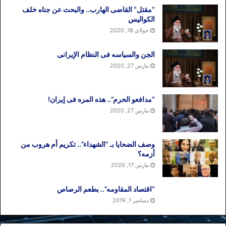
“مقتل” القاضی الهارب.. والبحث عن جناه خلف
الکوالیس
جولای 18, 2020
الجن والسیاسه فی النظام اﻹیرانی
مارس 27, 2020
“مدافعو الحرم”.. هذه المره فی إیران!
مارس 27, 2020
وصف الضحایا بـ “الشهداء”.. تکریم أم هروب من
أزمه؟
مارس 17, 2020
“اقتصاد المقاومه”.. بطعم الرصاص
دسامبر 1, 2019