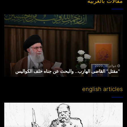
مقالات بالعربیه
“مقتل”
القاضی
الهارب..
والبحث
عن
جناه
خلف
الکوالیس
جولای 18, 2020
“مقتل” القاضی الهارب.. والبحث عن جناه خلف الکوالیس
english articles
Partitioning
others’
lands