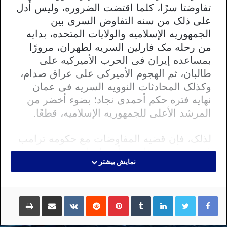
تفاوضتا سرًا، کلما اقتضت الضروره، ولیس أدل
على ذلک من سنه التفاوض السری بین
الجمهوریه الإسلامیه والولایات المتحده، بدایه
من رحله مک فارلین السریه لطهران، مرورًا
بمساعده إیران فی الحرب الأمیرکیه على
طالبان، ثم الهجوم الأمیرکی علی عراق صدام،
وکذلک المحادثات النوویه السریه فی عمان
نهایه فتره حکم أحمدی نجاد؛ بضوء أخضر من
المرشد الأعلى للجمهوریه الإسلامیه، قطعًا.
لذلک، فإن قضیه المفاوضات مع حکومه ترامب
غیر مستبعده، خاصه وأن طهران رصدت
نمایش بیشتر
بوضوح المفاوضات العلنیه بین کوریا الشمالیه
والولایات المتحده، وشهدت أن هذه البلاد
أوقفت “قطار العقوبات” الأمیرکی تقریبًا، دون
لینکداین
تامبلر
پینتریست
Reddit
VKontakte
اشتراک گذاری با ایمیل
چاپ
إعطاء أی نقاط مهمه، وفقط مقابل بضع صور
تذکاریه فی التاریخ، فلماذا لا تفعل طهران مثل