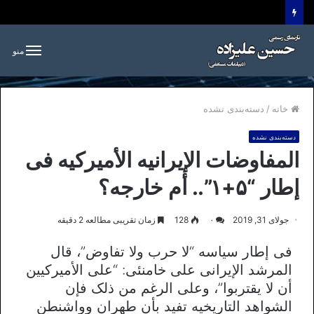
منو
خانه
/
دسته‌بندی نشده
دسته‌بندی نشده
المفاوضات الإیرانیه الأمیرکیه فی
إطار “۵+۱”.. أم خارجه؟
جولای 31, 2019
۰
128
زمان تقریبی مطالعه 2 دقیقه
فی إطار سیاسه “لا حرب ولا تفاوض”، قال
المرشد الإیرانی علی خامنئی: “على الأمیرکیین
أن لا یقتربوا”، وعلى الرغم من ذلک فإن
الشواهد التاریخیه تفید بأن طهران وواشنطن