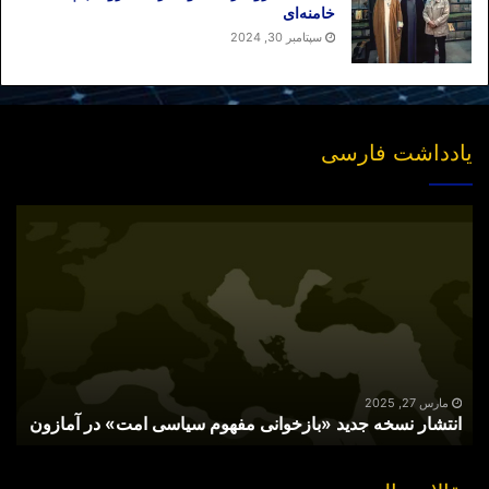
خامنه‌ای
سپتامبر 30, 2024
یادداشت فارسی
انتشار
نسخه
جدید
«بازخوانی
مفهوم
سیاسی
امت»
در
آمازون
مارس 27, 2025
انتشار نسخه جدید «بازخوانی مفهوم سیاسی امت» در آمازون