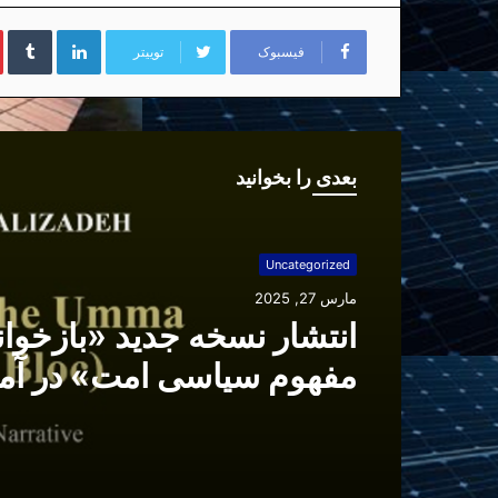
لینکداین
تا
فیسبوک
توییتر
بعدی را بخوانید
Uncategorized
مارس 27, 2025
انتشار نسخه جدید «بازخوا
مفهوم سیاسی امت» در آم