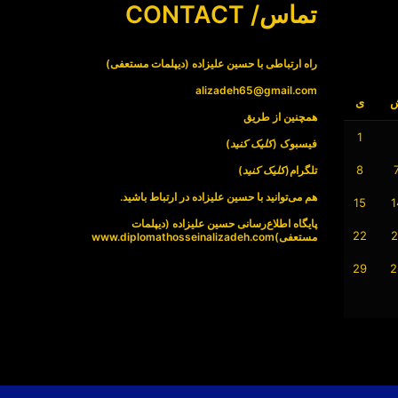
تماس/ CONTACT
راه ارتباطی با حسین علیزاده (دیپلمات مستعفی)
alizadeh65@gmail.com
ی
همچنین از طریق
1
فیسبوک (
کلیک کنید
)
8
تلگرام(
کلیک کنید
)
هم می‌توانید با حسین علیزاده در ارتباط باشید.
15
1
پایگاه اطلاع‌رسانی حسین علیزاده (دیپلمات
22
2
مستعفی)
www.diplomathosseinalizadeh.com
29
2