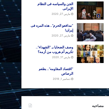
الجن والسیاسه فی النظام
اﻹیرانی
مارس 27, 2020
“مدافعو الحرم”.. هذه المره فی
إیران!
مارس 27, 2020
وصف الضحایا بـ “الشهداء”..
تکریم أم هروب من أزمه؟
مارس 17, 2020
“اقتصاد المقاومه”.. بطعم
الرصاص
دسامبر 1, 2019
مصاحبه