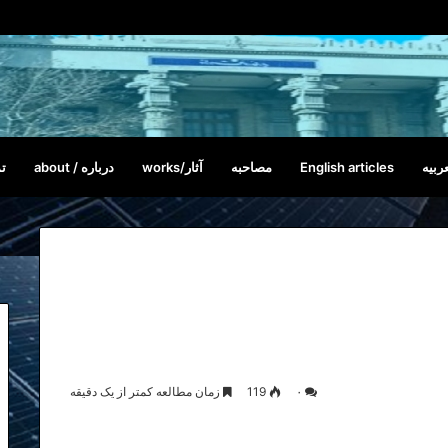
ربیه
English articles
مصاحبه
آثار/works
درباره / about
تم
۰
119
زمان مطالعه کمتر از یک دقیقه