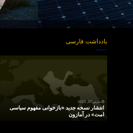
یادداشت فارسی
انتشار
نسخه
جدید
«بازخوانی
مفهوم
سیاسی
امت»
در
مارس 27, 2025
انتشار نسخه جدید «بازخوانی مفهوم سیاسی
آمازون
امت» در آمازون