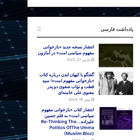
یادداشت فارسی
انتشار نسخه جدید «بازخوانی
مفهوم سیاسی امت» در آمازون
مارس 27, 2025
گفتگو با کیهان لندن درباره کتاب
«بازخوانی مفهوم امت»؛ سید
قطب و نواب صفوی دو پدر
معنوی علی خامنه‌ای
ژوئن 18, 2024
انتشار کتاب «بازخوانی مفهوم
سیاسی امت» به قلم حسین
علیزاده….Re-Thinking The
Politics OfThe Umma
(Muslim Bloc)