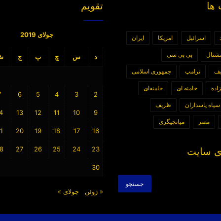
ها
تقویم
جولای 2019
اسرائیل
امریکا
ایران
رنشنال
بی بی سی
د
س
چ
پ
ج
ش
یف
ترامپ
جمهوری اسلامی
اده
خامنه ای
خامنه‌ای
7
6
5
4
3
2
سپاه پاسداران
ظریف
4
13
12
11
10
9
مصر
میانجیگری
1
20
19
18
17
16
8
27
26
25
24
23
 سایت
30
جستجو
برای:
« ژوئن
جولای »