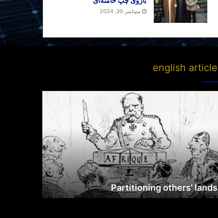
بازوی چپ خامنه‌ای
سپتامبر 30, 2024
english articl
Partitioni
other
lan
جولای 4, 2024
Partitioning others’ lands