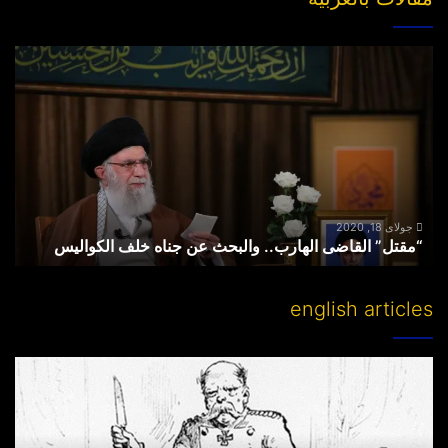
“مقتل”
القاضی
الهارب..
والبحث
عن
جناه
خلف
الکوالیس
جولای 18, 2020
“مقتل” القاضی الهارب.. والبحث عن جناه خلف الکوالیس
english articles
Partitioning
others’
lands