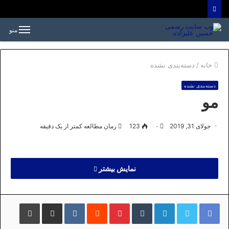
منو
خانه
/
دسته‌بندی نشده
دسته‌بندی نشده
مو
جولای 31, 2019
۰
123
زمان مطالعه کمتر از یک دقیقه
نمایش بیشتر
لینکداین
تامبلر
پینتریست
Reddit
VKontakte
اشتراک گذاری با ایمیل
چاپ