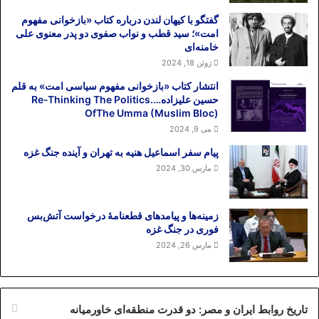
گفتگو با کیهان لندن درباره کتاب «بازخوانی مفهوم
امت»؛ سید قطب و نواب صفوی دو پدر معنوی علی
خامنه‌ای
ژوئن 18, 2024
انتشار کتاب «بازخوانی مفهوم سیاسی امت» به قلم
حسین علیزاده….Re-Thinking The Politics
OfThe Umma (Muslim Bloc)
می 9, 2024
پیام سفر اسماعیل هنیه به تهران و آینده جنگ غزه
مارس 30, 2024
زمینه‌ها و پیامدهای قطعنامهٔ درخواست آتش‌بس
فوری در جنگ غزه
مارس 26, 2024
تاریخ روابط ایران و مصر: دو قدرت منطقه‌ای خاورمیانه