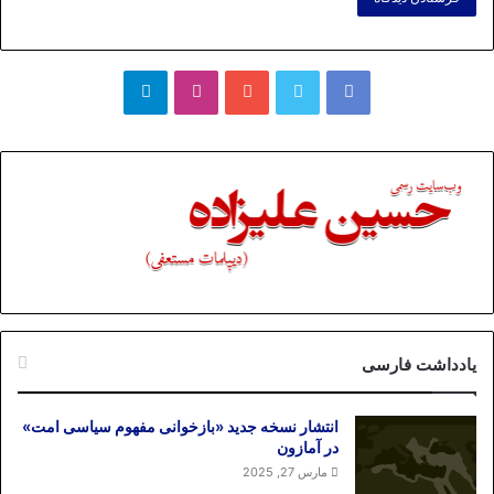
فیسبوک
توییتر
یوتیوب
اینستاگرام
تلگرام
یادداشت فارسی
انتشار نسخه جدید «بازخوانی مفهوم سیاسی امت»
در آمازون
مارس 27, 2025