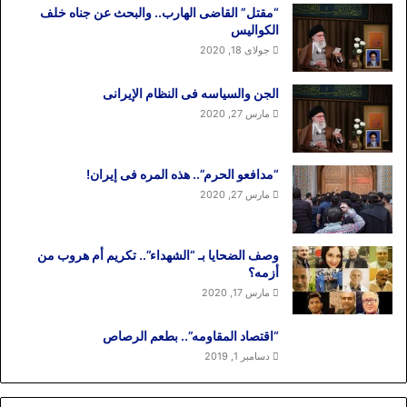
“مقتل” القاضی الهارب.. والبحث عن جناه خلف
الکوالیس
جولای 18, 2020
الجن والسیاسه فی النظام اﻹیرانی
مارس 27, 2020
“مدافعو الحرم”.. هذه المره فی إیران!
مارس 27, 2020
وصف الضحایا بـ “الشهداء”.. تکریم أم هروب من
أزمه؟
مارس 17, 2020
“اقتصاد المقاومه”.. بطعم الرصاص
دسامبر 1, 2019