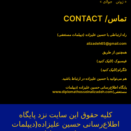
« ژوئن
جولای »
تماس/ CONTACT
راه ارتباطی با حسین علیزاده (دیپلمات مستعفی)
alizadeh65@gmail.com
همچنین از طریق
فیسبوک (
کلیک کنید
)
تلگرام(
کلیک کنید
)
هم می‌توانید با حسین علیزاده در ارتباط باشید.
پایگاه اطلاع‌رسانی حسین علیزاده (دیپلمات
مستعفی)
www.diplomathosseinalizadeh.com
کلیه حقوق این سایت نزد پایگاه
اطلاع‌رسانی حسین علیزاده(دیپلمات