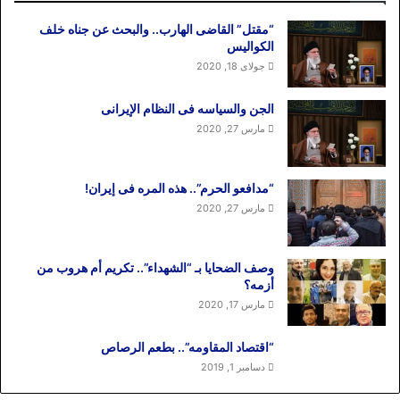
“مقتل” القاضی الهارب.. والبحث عن جناه خلف
الکوالیس
جولای 18, 2020
الجن والسیاسه فی النظام اﻹیرانی
مارس 27, 2020
“مدافعو الحرم”.. هذه المره فی إیران!
مارس 27, 2020
وصف الضحایا بـ “الشهداء”.. تکریم أم هروب من
أزمه؟
مارس 17, 2020
“اقتصاد المقاومه”.. بطعم الرصاص
دسامبر 1, 2019