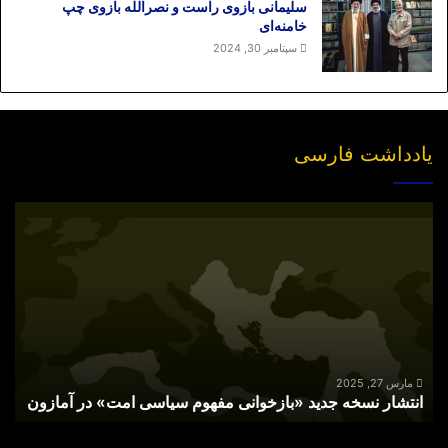
سلیمانی بازوی راست و نصرالله بازوی چپ
خامنه‌ای
سپتامبر 30, 2024
یادداشت فارسی
انتشار
نسخه
جدید
«بازخوانی
مفهوم
سیاسی
امت»
در
آمازون
مارس 27, 2025
انتشار نسخه جدید «بازخوانی مفهوم سیاسی امت» در آمازون