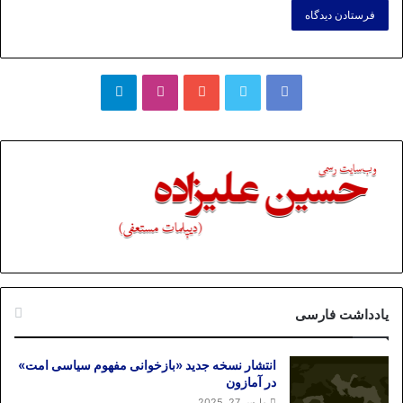
فیسبوک
توییتر
یوتیوب
اینستاگرام
تلگرام
یادداشت فارسی
انتشار نسخه جدید «بازخوانی مفهوم سیاسی امت»
در آمازون
مارس 27, 2025