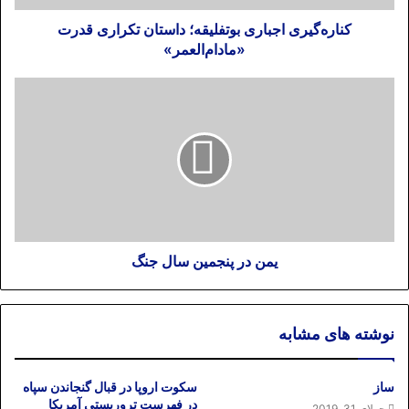
کناره‌گیری اجباری بوتفلیقه؛ داستان تکراری قدرت
«مادام‌العمر»
یمن در پنجمین سال جنگ
نوشته های مشابه
ساز
سکوت اروپا در قبال گنجاندن سپاه
در فهرست تروریستی آمریکا
جولای 31, 2019