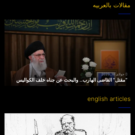
مقالات بالعربیه
“مقتل”
القاضی
الهارب..
والبحث
عن
جناه
خلف
الکوالیس
جولای 18, 2020
“مقتل” القاضی الهارب.. والبحث عن جناه خلف الکوالیس
english articles
Partitioning
others’
lands