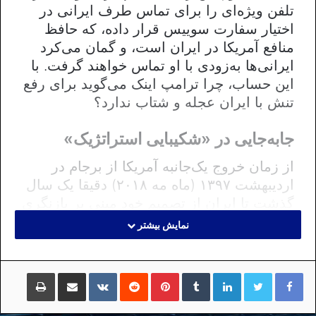
تلفن ویژه‌ای را برای تماس طرف ایرانی در
اختیار سفارت سوییس قرار داده، که حافظ
منافع آمریکا در ایران است، و گمان می‌کرد
ایرانی‌ها به‌زودی با او تماس خواهند گرفت. با
این حساب، چرا ترامپ اینک می‌گوید برای رفع
تنش با ایران عجله و شتاب ندارد؟
جابه‌جایی در «شکیبایی استراتژیک»
از زمان خروج یک‌جانبه آمریکا از برجام در
اردیبهشت ۱۳۹۷ (ماه مه ۲۰۱۸) دقیقا یک سال
گذشت تا ایران از تصمیم خود مبنی بر بازنگری
تعهدات برجامی‌اش با شیب ملایم پرده بردارد.
نمایش بیشتر
تحمل یک سال سخت تا زمان اعلام این تصمیم
را صاحب‌نظران دوره «شکیبایی استراتژیک»
لینکداین
تامبلر
پینتریست
Reddit
VKontakte
اشتراک گذاری با ایمیل
چاپ
ایران نام نهاده بودند، چرا که روشن بود تهران
به‌جای اعلام خامنه‌ای برای آتش زدن برجام،
ترجیح می‌دهد خود را در «حاشیه امن» برجام