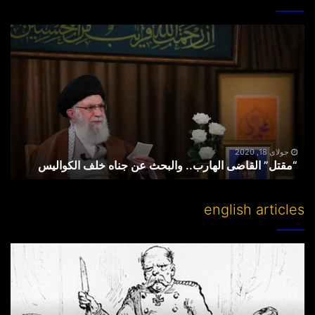
“مقتل”
القاضی
الهارب..
والبحث
عن
جناه
خلف
الکوالیس
جولای 18, 2020
“مقتل” القاضی الهارب.. والبحث عن جناه خلف الکوالیس
english articles
Partitioning
others’
lands