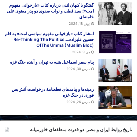
گفتگو با کیهان لندن درباره کتاب «بازخوانی مفهوم
مشاهده می‌شود. این سه راهکار عبارت‌اند از
امت»؛ سید قطب و نواب صفوی دو پدر معنوی علی
سازو‌کار مالی با اروپا (اینستکس)، نگاه به
خامنه‌ای
شرق و اقتصاد مقاومتی.
ژوئن 18, 2024
انتشار کتاب «بازخوانی مفهوم سیاسی امت» به قلم
در مورد ساز‌و‌کار مالی تا این‌جا لحن تهران
حسین علیزاده….Re-Thinking The Politics
حاکی از ناخرسندی از اینستکس است. به‌رغم
OfThe Umma (Muslim Bloc)
می 9, 2024
این‌که طبق آخرین خبرها از نشست ایران و
اتحادیه اروپا، عباس عراقچی و هلگا اشمید از
پیام سفر اسماعیل هنیه به تهران و آینده جنگ غزه
«عملیاتی شدن» اینستکس خبر داده‌اند، تا
مارس 30, 2024
زمانی که این سازوکار آزمایش خود را پس
دهد، تردیدهای جدی درباره آن وجود دارد.
زمینه‌ها و پیامدهای قطعنامهٔ درخواست آتش‌بس
فوری در جنگ غزه
نگاه به شرق راه دیگر ایران برای کنار زدن ابر
مارس 26, 2024
بحران‌های اقتصادی‌اش است. منظور از نگاه
به شرق عمدتا عبارت است از تقویت پیوندهای
اقتصادی با هند، روسیه و چین که سه موتور
تاریخ روابط ایران و مصر: دو قدرت منطقه‌ای خاورمیانه
محرک پیمان همکاری شانگهای‌اند. اما آنچه این