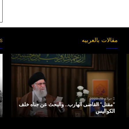
مقالات بالعربیه
es
“مقتل”
ng
القاضی
s’
الهارب..
ds
والبحث
عن
جناه
خلف
الکوالیس
جولای 18, 2020
“مقتل” القاضی الهارب.. والبحث عن جناه خلف
الکوالیس