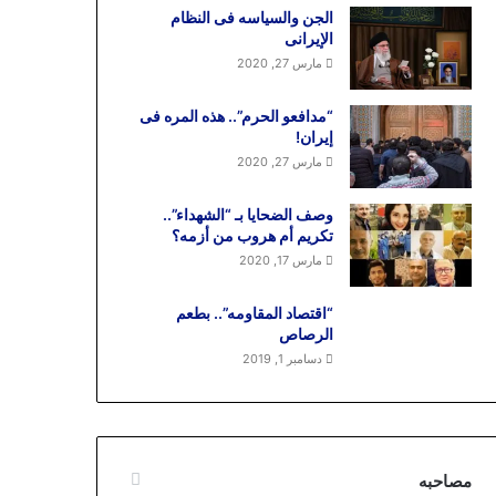
الجن والسیاسه فی النظام
اﻹیرانی
مارس 27, 2020
“مدافعو الحرم”.. هذه المره فی
إیران!
مارس 27, 2020
وصف الضحایا بـ “الشهداء”..
تکریم أم هروب من أزمه؟
مارس 17, 2020
“اقتصاد المقاومه”.. بطعم
الرصاص
دسامبر 1, 2019
مصاحبه