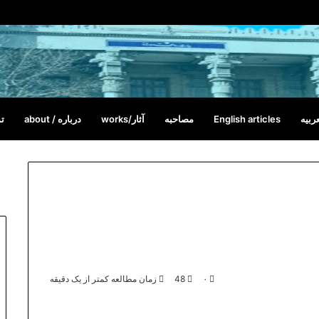
ربیه
English articles
مصاحبه
آثار/works
درباره / about
تم
۰
48
زمان مطالعه کمتر از یک دقیقه