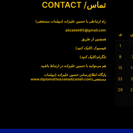
تماس/ CONTACT
راه ارتباطی با حسین علیزاده (دیپلمات مستعفی)
alizadeh65@gmail.com
ی
همچنین از طریق
1
فیسبوک (
کلیک کنید
)
8
تلگرام(
کلیک کنید
)
هم می‌توانید با حسین علیزاده در ارتباط باشید.
15
1
پایگاه اطلاع‌رسانی حسین علیزاده (دیپلمات
22
2
مستعفی)
www.diplomathosseinalizadeh.com
29
2