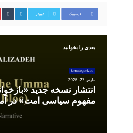
لینکداین
تا
فیسبوک
توییتر
بعدی را بخوانید
Uncategorized
مارس 27, 2025
انتشار نسخه جدید «بازخوا
مفهوم سیاسی امت» در آم