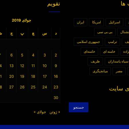
ها
تقویم
جولای 2019
اسرائیل
امریکا
ایران
رنشنال
بی بی سی
د
س
چ
پ
ج
ش
یف
ترامپ
جمهوری اسلامی
اده
خامنه ای
خامنه‌ای
7
6
5
4
3
2
سپاه پاسداران
ظریف
4
13
12
11
10
9
مصر
میانجیگری
1
20
19
18
17
16
8
27
26
25
24
23
 سایت
30
جستجو
برای:
« ژوئن
جولای »