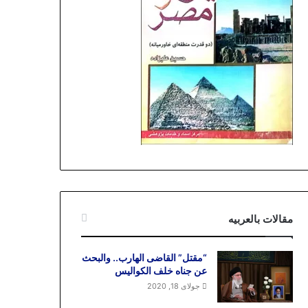
مقالات بالعربیه
“مقتل” القاضی الهارب.. والبحث
عن جناه خلف الکوالیس
جولای 18, 2020