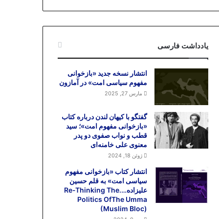
یادداشت فارسی
انتشار نسخه جدید «بازخوانی
مفهوم سیاسی امت» در آمازون
مارس 27, 2025
گفتگو با کیهان لندن درباره کتاب
«بازخوانی مفهوم امت»؛ سید
قطب و نواب صفوی دو پدر
معنوی علی خامنه‌ای
ژوئن 18, 2024
انتشار کتاب «بازخوانی مفهوم
سیاسی امت» به قلم حسین
علیزاده….Re-Thinking The
Politics OfThe Umma
(Muslim Bloc)