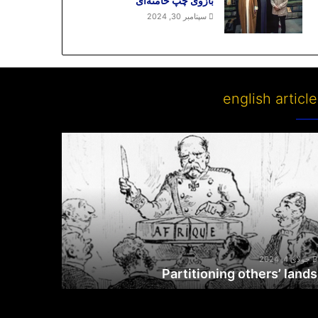
بازوی چپ خامنه‌ای
سپتامبر 30, 2024
english articl
Partitioni
other
lan
جولای 4, 2024
Partitioning others’ lands