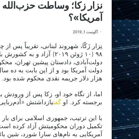
نزار زکا؛ وساطت حزب‌الله
آمریکا»؟
آگوست 1, 2019
۹۸ (۱۰ ژوئن ۲۰۱۹) آزاد و 
دولت‌آبادی، دادستان پیشین تهران، محک
دولت آمریکا بود و از این بابت به ده س
هزار دلار جریمه نقدی محکوم شده بود.
اما، از نگاه خود او، زکا پس از ورودش به
برجسته کرد. او
گفت
بازداشتش «آدم‌ربایی
با این ترتیب، جمهوری اسلامی برای بار
تکمیل دوران محکومیتش آزاد کرده است. 
آمریکایی به نام‌های سارا شورد، شین بائر