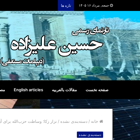
جمعه, مرداد ۱۶ ۱۴۰۵
تازه ها
صفحه نخست
مقالات بالعربیه
English articles
مصا
خانه
/
دسته‌بندی نشده
/
نزار زکا؛ وساطت حزب‌الله برای 
دسته‌بندی نشده