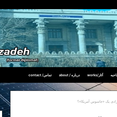
حبه
آثار/works
درباره / about
تماس/ contact
آزادی یک «جاسوس آمریکا»؟