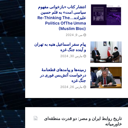
انتشار کتاب «بازخوانی مفهوم
سیاسی امت» به قلم حسین
علیزاده….Re-Thinking The
Politics OfThe Umma
(Muslim Bloc)
می 9, 2024
پیام سفر اسماعیل هنیه به تهران
و آینده جنگ غزه
مارس 30, 2024
زمینه‌ها و پیامدهای قطعنامهٔ
درخواست آتش‌بس فوری در
جنگ غزه
مارس 26, 2024
تاریخ روابط ایران و مصر: دو قدرت منطقه‌ای
خاورمیانه