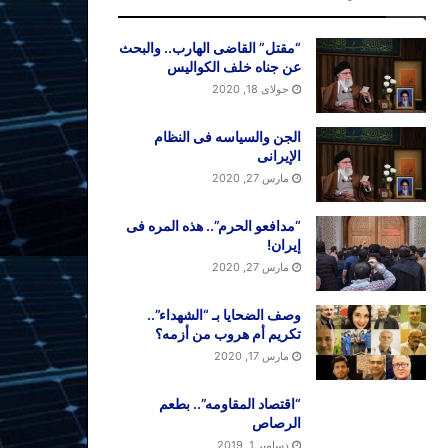
“مقتل” القاضی الهارب.. والبحث
عن جناه خلف الکوالیس
جولای 18, 2020
الجن والسیاسه فی النظام
اﻹیرانی
مارس 27, 2020
“مدافعو الحرم”.. هذه المره فی
إیران!
مارس 27, 2020
وصف الضحایا بـ “الشهداء”..
تکریم أم هروب من أزمه؟
مارس 17, 2020
“اقتصاد المقاومه”.. بطعم
الرصاص
دسامبر 1, 2019