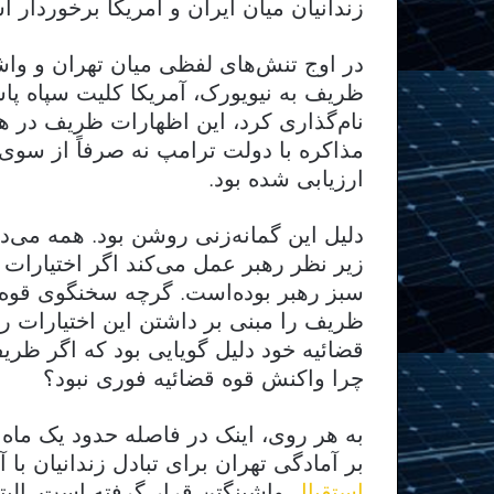
زندانیان میان ایران و آمریکا برخوردار 
در اوج تنش‌های لفظی میان تهران و واش
ظریف به نیویورک، آمریکا کلیت سپاه پا
نام‌گذاری کرد، این اظهارات ظریف در ه
مذاکره با دولت ترامپ نه صرفاً از سوی
ارزیابی شده بود.
دلیل این گمانه‌زنی روشن بود. همه می‌د
زیر نظر رهبر عمل می‌کند اگر اختیارات م
سبز رهبر بوده‌است. گرچه سخنگوی قوه ق
ظریف را مبنی بر داشتن این اختیارات ر
قضائیه خود دلیل گویایی بود که اگر ظری
چرا واکنش قوه قضائیه فوری نبود؟
به هر روی، اینک در فاصله حدود یک ماه 
بر آمادگی تهران برای تبادل زندانیان با آم
استقبال
واشینگتن قرار گرفته است. البته