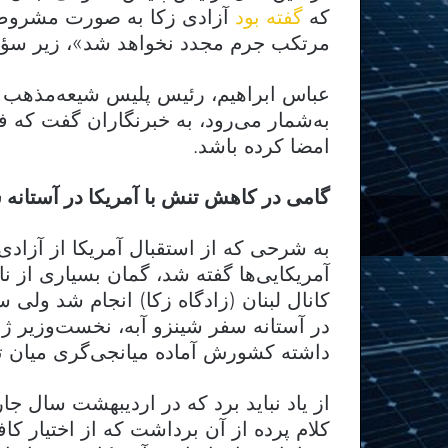
که
گفته بود
آزادی زکا به صورت مشروط و 
مرتکب جرم مجدد نخواهد شد»، زیر سؤا
عباس ابراهیم، رئیس پلیس شیعه‌مذهب لب
به‌شمار می‌رود، به خبرنگاران گفت که فک
امضا کرده باشد.
گامی در کاهش تنش با آمریکا در آستانه 
به شرحی که از استقبال آمریکا از آزادی 
آمریکایی‌ها گفته شد، گمان بسیاری از ن
کانال لبنان (زادگاه زکا) انجام شد ولی سی
در آستانه سفر شینزو آبه، نخست‌وزیر ژ
داشته کشورش آماده میانجی‌گری میان ت
از یاد نباید برد که در اردیبهشت سال ج
کلام پرده از آن برداشت که از اختیار ک