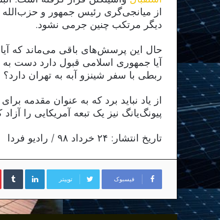
از میانجی‌گری رئیس جمهور و حزب‌الله لبن
دیگر مرتکب چنین جرمی نشود.
حال این پرسش‌های باقی می‌ماند که آیا 
آیا جمهوری اسلامی قبول دارد دست به «آد
ربطی با سفر شینزو آبه به تهران دارد؟
از یاد نباید برد که به عنوان مقدمه برا
پیونگ‌یانگ نیز یک تبعه آمریکایی را آزاد ک
تاریخ انتشار: ۲۴ خرداد ۹۸ / رادیو فردا
لینکداین
تا
فیسبوک
توییتر