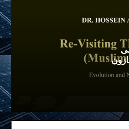
سیاسی امت» در آمازون
چرا حزب الله پهباد را بر فراز اسرائیل به
پرواز درآورد؟
نی
چرا احمدی نژاد، خامنه ای را وامدار خود
می داند؟
ازون
مصاحبه من با برنامه پربیننده “پارازیت” در
۱۵ جولای ۲۰۱۱ در صدای امریکا
از حمله به سفارت خانه ها در تهران تا
حمله به مهمانپرست در نیویورک