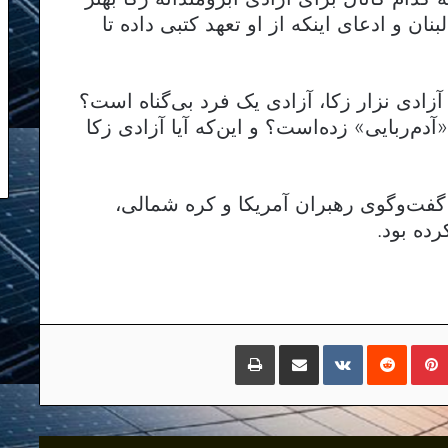
ان و ادعای اینکه از او تعهد کتبی داده تا
آزادی نزار زکا، آزادی یک فرد بی‌گناه است؟
م‌ربایی» زده‌است؟ و این‌که آیا آزادی زکا
ی گفت‌وگوی رهبران آمریکا و کره شمالی،
رده بود.
مبلر
پینتریست
Reddit
VKontakte
اشتراک گذاری با ایمیل
چاپ
انتشار نسخه جدید «بازخوانی مفهوم