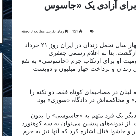
 برای آزادی یک «جاسوس
۰
121
زمان تقریبی مطالعه 3 دقیقه
نِزار زَکّا، شهروند لبنانی، تقریباً پس از چهار سال تحمل زندان در ایران روز ۲۱ خرداد
به کشورش بازگشت. بنا به اعلام رسمی جعفری
ومیت او برای ارتکاب جرم «جاسوسی» به نفع
ال زندان و پرداخت چهار میلیون و دویست
 لبنان در مصاحبه‌ای کوتاه فقط دو نکته را
» و محاکمه‌اش در دادگاه «صوری» بود.
 دیگر یک فرد متهم به «جاسوسی» را بدون
از نمونه‌های پیشین می‌توان به سه کوهنورد
 و جاشوا فتال اشاره کرد که آنها نیز به جرم