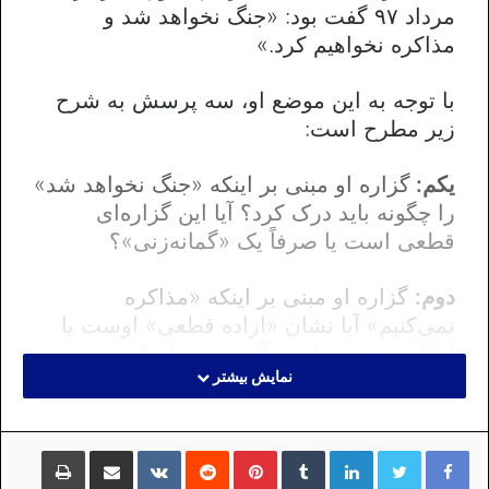
مرداد ۹۷ گفت بود: «جنگ نخواهد شد و
مذاکره نخواهیم کرد.»
با توجه به این موضع او، سه پرسش به شرح
زیر مطرح است:
یکم:
گزاره او مبنی بر اینکه «جنگ نخواهد شد»
را چگونه باید درک کرد؟ آیا این گزاره‌ای
قطعی است یا صرفاً یک «گمانه‌زنی»؟
دوم:
گزاره او مبنی بر اینکه «مذاکره
نمی‌کنیم» آیا نشان «اراده‌ قطعی» اوست یا
امکان تجدید نظر در آن وجود دارد؟
نمایش بیشتر
سوم:
از آنجایی که جنگ یا مذاکره دو راه
برون‌رفت از هر بحرانی محسوب می‌شوند،
لینکداین
تامبلر
پینتریست
Reddit
VKontakte
اشتراک گذاری با ایمیل
چاپ
نتیجه باقی ماندن در وضعیت «نه جنگ، نه