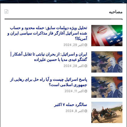
زندانی در آمریکا وجود دارد که در دنیا بی‌نظیر
است…هیچ جای دنیا، به نسبت جمعیّت، این
مصاحبه
همه زندانی ندارد. بالاترین آمار مصرف موادّ
مخدر در جهان در آمریکا است… ۳۱ درصد
تحلیل ویژه دیپلمات سابق: حمله محدود و حساب
شده اسرائیل آغازگر فاز مذاکرات سیاسی ایران و
تیراندازی‌های جمعی در دنیا در آمریکا اتّفاق
آمریکا؟
می‌افتد.»
اکتبر 29, 2024
ایران و اسرائیل: از بحران نیابتی تا تقابل آشکار |
حتی اگر این آمارها درست باشند، آیا رهبر
گفتگو عبدی مدیا با حسین علیزاده
جمهوری اسلامی از گورخوابی و کلیه فروشی
اکتبر 28, 2024
و رواج اعتیاد و رشد جرایم اقتصادی و
اجتماعی و غیره در کشور خود آگاه است؟
پاسخ اسرائیل چیست و آیا راه حل برای رهایی از
آمریکا و متحدان منطقه‌ایش حتی اگر اراده
جمهوری اسلامی است؟
اکتبر 11, 2024
برای جنگ با ایران نداشته باشند، دوگانه «نه
جنگ، نه مذاکره» فرسایش اقتصاد ایران را
سالگرد حمله ۷ اکتبر
دامن خواهد زد. نمونه برجسته آن ونزوئلاست.
اکتبر 8, 2024
تاریخ انتشار: ۳۰ اردیبهشت ۹۸ / رادیو فردا