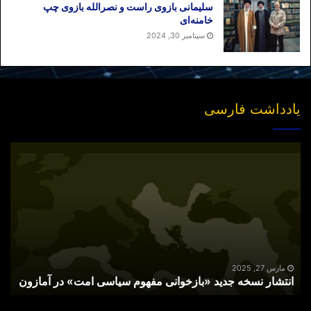
سلیمانی بازوی راست و نصرالله بازوی چپ
خامنه‌ای
برچسب ها
امریکا
فرسایش
نه جنگ نه مذاکره
سپتامبر 30, 2024
یادداشت فارسی
انتشار
نسخه
جدید
«بازخوانی
مفهوم
سیاسی
امت»
در
آمازون
مارس 27, 2025
انتشار نسخه جدید «بازخوانی مفهوم سیاسی امت» در آمازون