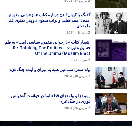
مارس 27, 2025
ایران
گفتگو با کیهان لندن درباره کتاب «بازخوانی مفهوم
گفته شد جنگ و مذاکره دو راه برون‌رفت از
امت»؛ سید قطب و نواب صفوی دو پدر معنوی علی
خامنه‌ای
هر بحرانی است. حال فرض بگیریم که در
ژوئن 18, 2024
شرایطی که اقتصاد ایران با فشارهای آمریکا و
انفعال اروپا وارد دوره رکود شده، نه جنگی
انتشار کتاب «بازخوانی مفهوم سیاسی امت» به قلم
حسین علیزاده….Re-Thinking The Politics
صورت بگیرد و نه مذاکره‌ای انجام شود. نتیجه
OfThe Umma (Muslim Bloc)
آن چیست؟
می 9, 2024
پیام سفر اسماعیل هنیه به تهران و آینده جنگ غزه
نهایتاً شبح جنگ از سر ایران دور شده، اما،‌ آیا
مارس 30, 2024
گشایشی برای اقتصاد تشنه ایران حاصل
خواهد آمد؟ گرچه بررسی اقتصاد تحت تحریم
ایران موضوع این یادداشت نیست ولی نگاهی
زمینه‌ها و پیامدهای قطعنامهٔ درخواست آتش‌بس
فوری در جنگ غزه
به سخنان خامنه‌ای در مورخ ۲۴ اردیبهشت خو
مارس 26, 2024
گویا اقتصاد شکننده ایران در وضعیت کنونی
است. او در این سخنرانی دیگر مانند گذشته
اقتصاد کشور را در وضعیت بدر و خیبر (بخوانید