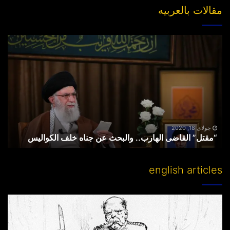
مقالات بالعربیه
“مقتل”
القاضی
الهارب..
والبحث
عن
جناه
خلف
الکوالیس
جولای 18, 2020
“مقتل” القاضی الهارب.. والبحث عن جناه خلف الکوالیس
english articles
Partitioning
others’
lands