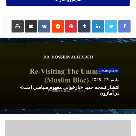
لینکداین
تامبلر
پینتریست
Reddit
VKontakte
اشتراک گذاری با ایمیل
چاپ
Uncategorized
مارس 27, 2025
انتشار نسخه جدید «بازخوانی مفهوم سیاسی امت»
در آمازون