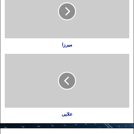
میرزا
علایی