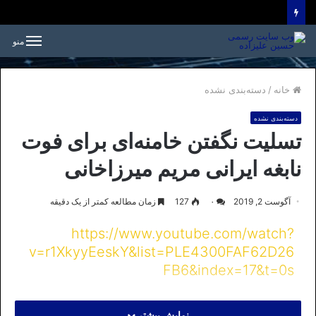
منو
خانه
/
دسته‌بندی نشده
دسته‌بندی نشده
تسلیت نگفتن خامنه‌ای برای فوت
نابغه ایرانی مریم میرزاخانی
آگوست 2, 2019
۰
127
زمان مطالعه کمتر از یک دقیقه
https://www.youtube.com/watch?
v=r1XkyyEeskY&list=PLE4300FAF62D26
FB6&index=17&t=0s
نمایش بیشتر