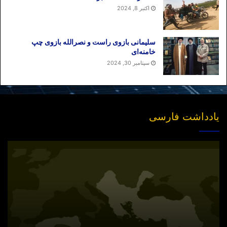
اکتبر 8, 2024
سلیمانی بازوی راست و نصرالله بازوی چپ
خامنه‌ای
سپتامبر 30, 2024
یادداشت فارسی
انتشار
نسخه
جدید
«بازخوانی
مفهوم
سیاسی
امت»
در