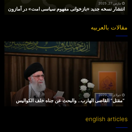
آمازون
مارس 27, 2025
انتشار نسخه جدید «بازخوانی مفهوم سیاسی امت» در آمازون
مقالات بالعربیه
“مقتل”
القاضی
الهارب..
والبحث
عن
جناه
خلف
الکوالیس
جولای 18, 2020
“مقتل” القاضی الهارب.. والبحث عن جناه خلف الکوالیس
english articles