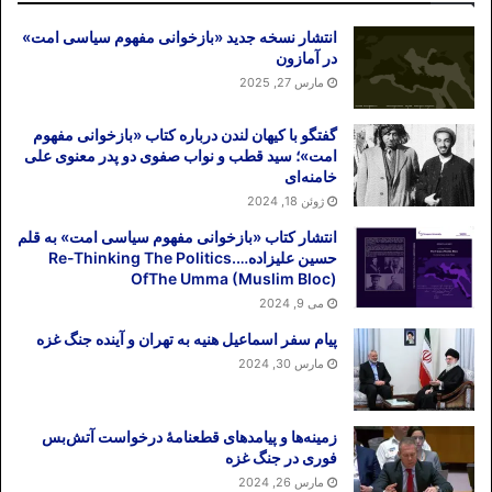
انتشار نسخه جدید «بازخوانی مفهوم سیاسی امت»
در آمازون
مارس 27, 2025
گفتگو با کیهان لندن درباره کتاب «بازخوانی مفهوم
امت»؛ سید قطب و نواب صفوی دو پدر معنوی علی
خامنه‌ای
ژوئن 18, 2024
انتشار کتاب «بازخوانی مفهوم سیاسی امت» به قلم
حسین علیزاده….Re-Thinking The Politics
OfThe Umma (Muslim Bloc)
می 9, 2024
پیام سفر اسماعیل هنیه به تهران و آینده جنگ غزه
مارس 30, 2024
زمینه‌ها و پیامدهای قطعنامهٔ درخواست آتش‌بس
فوری در جنگ غزه
مارس 26, 2024