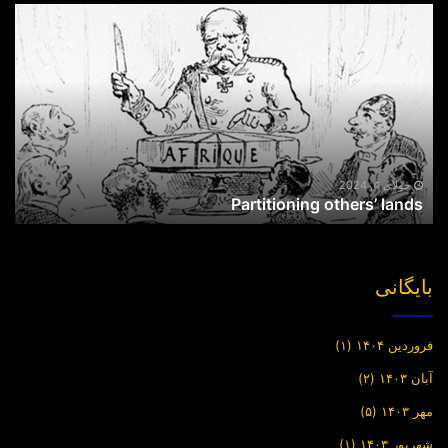
Partitioning
others’
lands
جولای 4, 2024
Partitioning others’ lands
بایگانی
فروردین ۱۴۰۴
(۱)
آبان ۱۴۰۳
(۲)
مهر ۱۴۰۳
(۵)
شهریور ۱۴۰۳
(۱)