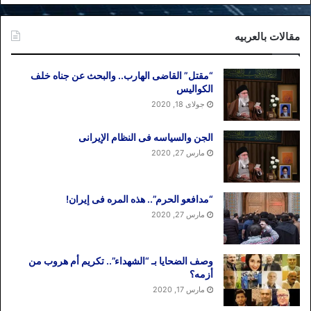
مقالات بالعربیه
“مقتل” القاضی الهارب.. والبحث عن جناه خلف
الکوالیس
جولای 18, 2020
الجن والسیاسه فی النظام اﻹیرانی
مارس 27, 2020
“مدافعو الحرم”.. هذه المره فی إیران!
مارس 27, 2020
وصف الضحایا بـ “الشهداء”.. تکریم أم هروب من
أزمه؟
مارس 17, 2020