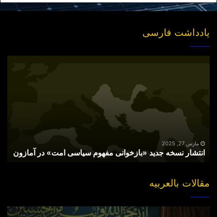
یادداشت فارسی
انتشار
نسخه
جدید
«بازخوانی
مفهوم
سیاسی
امت»
در
آمازون
مارس 27, 2025
انتشار نسخه جدید «بازخوانی مفهوم سیاسی امت» در آمازون
مقالات بالعربیه
“مقتل”