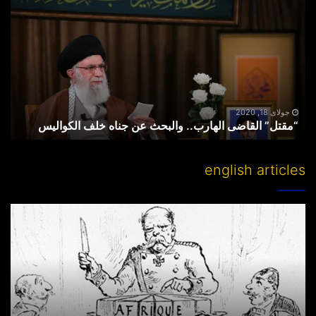
القاضی
الهارب..
والبحث
عن
جناه
خلف
الکوالیس
جولای 18, 2020
“مقتل” القاضی الهارب.. والبحث عن جناه خلف الکوالیس
english articles
Partitioning
others’
lands