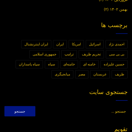
بهمن ۱۴۰۲
(۲)
برچسب ها
احمدی نژاد
اسرائیل
امریکا
ایران
ایران اینترنشنال
بی بی سی
تحریم ظریف
ترامپ
جمهوری اسلامی
حسین علیزاده
خامنه ای
خامنه‌ای
سپاه
سپاه پاسداران
ظریف
عربستان
مصر
میانجیگری
جستجوی سایت
جستجو
برای:
تقویم