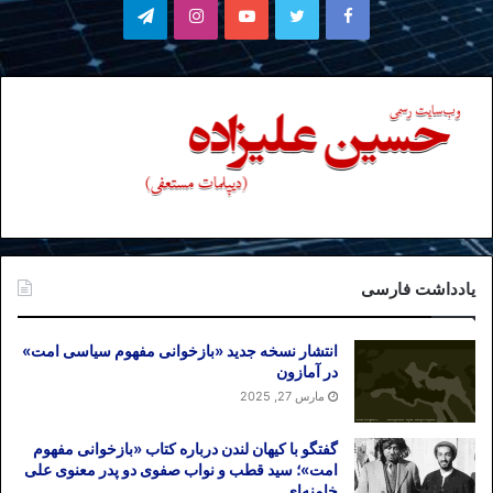
فیسبوک
توییتر
یوتیوب
اینستاگرام
تلگرام
یادداشت فارسی
انتشار نسخه جدید «بازخوانی مفهوم سیاسی امت»
در آمازون
مارس 27, 2025
گفتگو با کیهان لندن درباره کتاب «بازخوانی مفهوم
امت»؛ سید قطب و نواب صفوی دو پدر معنوی علی
خامنه‌ای