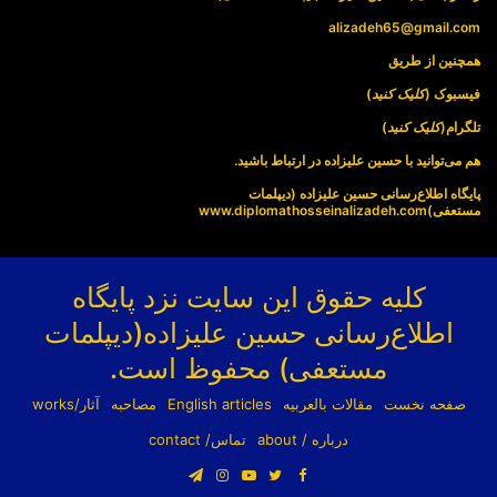
alizadeh65@gmail.com
همچنین از طریق
فیسبوک (
کلیک کنید
)
تلگرام(
کلیک کنید
)
هم می‌توانید با حسین علیزاده در ارتباط باشید.
پایگاه اطلاع‌رسانی حسین علیزاده (دیپلمات
مستعفی)
www.diplomathosseinalizadeh.com
کلیه حقوق این سایت نزد پایگاه
اطلاع‌رسانی حسین علیزاده(دیپلمات
مستعفی) محفوظ است.
صفحه نخست
مقالات بالعربیه
English articles
مصاحبه
آثار/works
درباره / about
تماس/ contact
فیسبوک
توییتر
یوتیوب
اینستاگرام
تلگرام