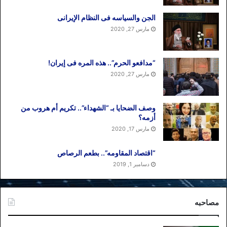
الجن والسیاسه فی النظام اﻹیرانی
مارس 27, 2020
“مدافعو الحرم”.. هذه المره فی إیران!
مارس 27, 2020
وصف الضحایا بـ “الشهداء”.. تکریم أم هروب من
أزمه؟
مارس 17, 2020
“اقتصاد المقاومه”.. بطعم الرصاص
دسامبر 1, 2019
مصاحبه