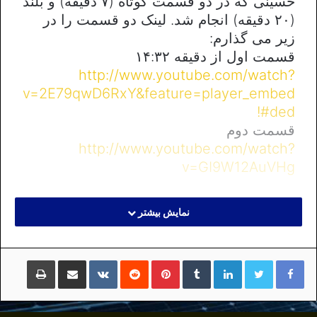
حسینی که در دو قسمت کوتاه (۷ دقیقه) و بلند
(۲۰ دقیقه) انجام شد. لینک دو قسمت را در
زیر می گذارم:
قسمت اول از دقیقه ۱۴:۳۲
http://www.youtube.com/watch?
v=2E79qwD6RxY&feature=player_embed
ded#!
قسمت دوم
http://www.youtube.com/watch?
v=GI9W12AuVHg
نمایش بیشتر
لینکداین
تامبلر
پینتریست
Reddit
VKontakte
اشتراک گذاری با ایمیل
چاپ