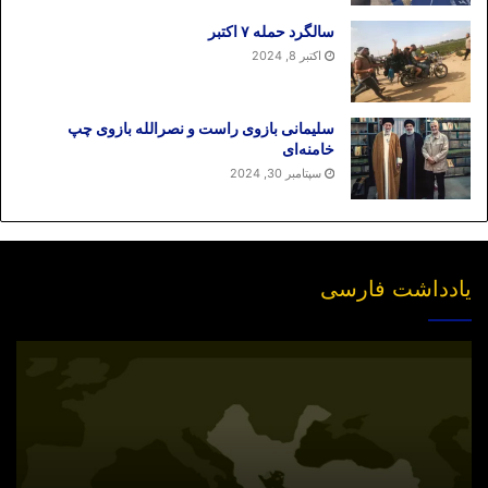
سالگرد حمله ۷ اکتبر
اکتبر 8, 2024
سلیمانی بازوی راست و نصرالله بازوی چپ
خامنه‌ای
سپتامبر 30, 2024
یادداشت فارسی
انتشار
نسخه
جدید
«بازخوانی
مفهوم
سیاسی