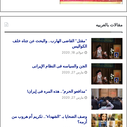
مقالات بالعربیه
“مقتل” القاضی الهارب.. والبحث عن جناه خلف
الکوالیس
جولای 18, 2020
الجن والسیاسه فی النظام اﻹیرانی
مارس 27, 2020
“مدافعو الحرم”.. هذه المره فی إیران!
مارس 27, 2020
وصف الضحایا بـ “الشهداء”.. تکریم أم هروب من
أزمه؟