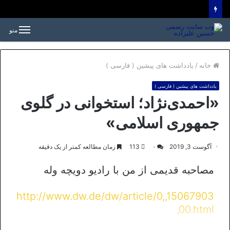
منو
خانه
/
یادداشت های پیشین ( فارسی )
یادداشت های پیشین ( فارسی )
«احمدی‌نژاد؛ استخوانی در گلوی
جمهوری اسلامی»
آگوست 3, 2019
۰
113
زمان مطالعه کمتر از یک دقیقه
مصاحبه قدیمی از من با رادیو دویچه وله
http://www.dw.de/dw/article/0,,15067903
,00.html