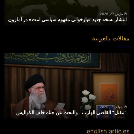
امت»
در
آمازون
مارس 27, 2025
انتشار نسخه جدید «بازخوانی مفهوم سیاسی امت» در آمازون
مقالات بالعربیه
“مقتل”
القاضی
الهارب..
والبحث
عن
جناه
خلف
الکوالیس
جولای 18, 2020
“مقتل” القاضی الهارب.. والبحث عن جناه خلف الکوالیس
english articles