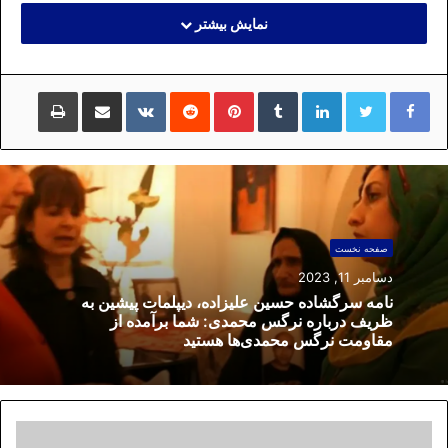
نمایش بیشتر
لینکداین
تامبلر
پینتریست
Reddit
VKontakte
اشتراک گذاری با ایمیل
چاپ
صفحه نخست
دسامبر 11, 2023
نامه سرگشاده حسین علیزاده، دیپلمات پیشین به
ظریف درباره نرگس محمدی: شما برآمده از
مقاومت نرگس محمدی‌ها هستید