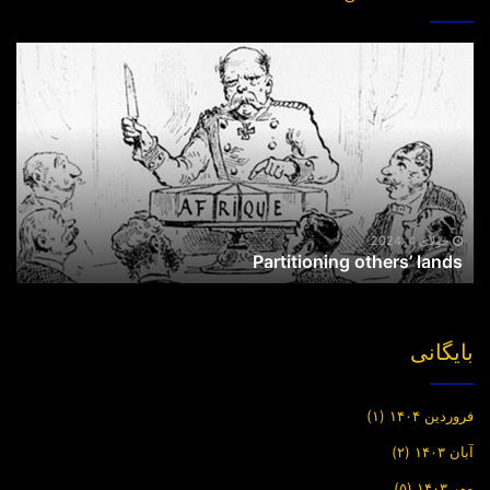
Partitioning
others’
lands
جولای 4, 2024
Partitioning others’ lands
بایگانی
فروردین ۱۴۰۴
(۱)
آبان ۱۴۰۳
(۲)
مهر ۱۴۰۳
(۵)