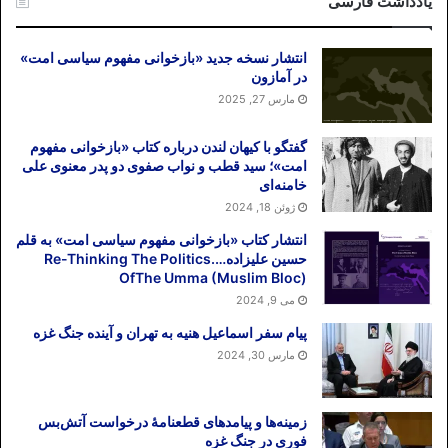
یادداشت فارسی
نشانه هایی در دست نیست که مشایی اندیشه
های شیخ احمد احسایی را به دقت مطالعه
انتشار نسخه جدید «بازخوانی مفهوم سیاسی امت»
کرده و از آن آموخته باشد ولی آنچه مهم است
در آمازون
قطع رابطه انسان شیعه و امام زمان از طریق
مارس 27, 2025
مرجعیت، هم در اندیشه شیخ احمد احسایی و
هم در اندیشه اسفندیار رحیم مشایی نمایان
گفتگو با کیهان لندن درباره کتاب «بازخوانی مفهوم
امت»؛ سید قطب و نواب صفوی دو پدر معنوی علی
است. خطورت اندیشه این دو برای مرجعیت
خامنه‌ای
شیعه در آنجاست که این هر دو، شیعه کامل را
ژوئن 18, 2024
لزوماً «مراجع» نمی دانند.
انتشار کتاب «بازخوانی مفهوم سیاسی امت» به قلم
حسین علیزاده….Re-Thinking The Politics
انگیزه مشایی از بزرگنمایی مسئله مهدویت
OfThe Umma (Muslim Bloc)
می 9, 2024
در انگیزه های شیخ احمد احسایی که انسانی
پیام سفر اسماعیل هنیه به تهران و آینده جنگ غزه
عابد و زاهد بود، هیچ شائبه قدرت طلبی دیده
مارس 30, 2024
نشده است. معتقدات او برگرفته از مطالعات
او بود در حالیکه اسفندیار رحیم مشایی مطلقا
زمینه‌ها و پیامدهای قطعنامهٔ درخواست آتش‌بس
فاقد مطالعات منسجم دینی است. آنچه
فوری در جنگ غزه