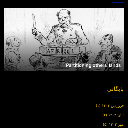
Partitioning
others’
lands
جولای 4, 2024
Partitioning others’ lands
بایگانی
فروردین ۱۴۰۴
(۱)
آبان ۱۴۰۳
(۲)
مهر ۱۴۰۳
(۵)