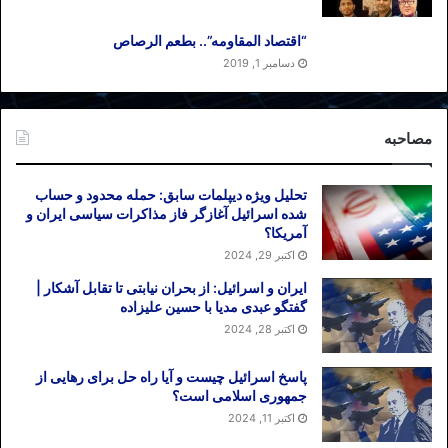
قطبی کردن انتخابات در شکل هاشمی–
احمدی نژاد (اشرافیت- ساده زیستی) برای
“اقتصاد المقاومه”.. بطعم الرصاص
احمدی نژاد میسر شد، چه استبعادی دارد که
دسامبر 1, 2019
تیم احمد نژاد به دنبال دوقطبی کردن دوباره
انتخابات باشد اما در شکلی دیگر: امام زمان –
مصاحبه
ولی فقیه.
سیر قهقرایی افول قدرت احمدی نژاد در ماه
تحلیل ویژه دیپلمات سابق: حمله محدود و حساب
شده اسرائیل آغازگر فاز مذاکرات سیاسی ایران و
های اخیر تنها به «دست برتر» ولی فقیه میسر
آمریکا؟
گردیده است تا آنجا که از سوی خامنه ای
اکتبر 29, 2024
تهدید شد که «فعلا نصیحت می کند».
ایران و اسرائیل: از بحران نیابتی تا تقابل آشکار |
گفتگو عبدی مدیا با حسین علیزاده
نه این است که فقط شیشه (الماس) است که
اکتبر 28, 2024
شیشه را می خراشد؟ پس ولی فقیه (نائب
امام زمان) را فقط خود امام زمان است که
پاسخ اسرائیل چیست و آیا راه حل برای رهایی از
جمهوری اسلامی است؟
می تواند منکوب کند.
اکتبر 11, 2024