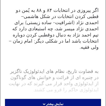
اگر پیروزی در انتخابات ۸۴ و ۸۸ به یُمن دو
قطبی کردن انتخابات در شکل هاشمی–
احمدی نژاد (اشرافیت- ساده زیستی) برای
احمدی نژاد میسر شد، چه استبعادی دارد که
تیم احمد نژاد به دنبال دوقطبی کردن دوباره
انتخابات باشد اما در شکلی دیگر: امام زمان –
ولی فقیه.
به قضاوت تاریخ، نظام های ایدئولوژیک ناگزیر
در چنبره ای از قرائت و خوانش های گوناگون
از ایدئولوژی واحد قرار می گیرند که در نهایت
ایدئولوژی حاکم را فرو می کشند.
جمهوری اسلامی نمونه بارز این ادعاست که
نمایش بیشتر