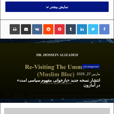
نمایش بیشتر
لینکداین
تامبلر
پینتریست
Reddit
VKontakte
اشتراک گذاری با ایمیل
چاپ
Uncategorized
مارس 27, 2025
انتشار نسخه جدید «بازخوانی مفهوم سیاسی امت»
در آمازون