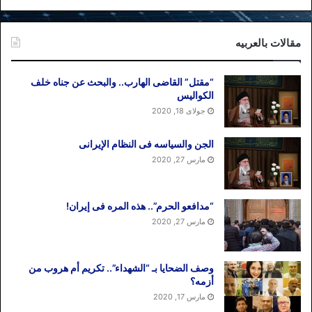
مقالات بالعربیه
“مقتل” القاضی الهارب.. والبحث عن جناه خلف
الکوالیس
جولای 18, 2020
الجن والسیاسه فی النظام اﻹیرانی
مارس 27, 2020
“مدافعو الحرم”.. هذه المره فی إیران!
مارس 27, 2020
وصف الضحایا بـ “الشهداء”.. تکریم أم هروب من
أزمه؟
مارس 17, 2020