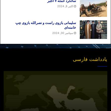
سالگرد حمله ۷ اکتبر
اکتبر 8, 2024
سلیمانی بازوی راست و نصرالله بازوی چپ
خامنه‌ای
سپتامبر 30, 2024
یادداشت فارسی
انتشار
نسخه
جدید
«بازخوانی
مفهوم
سیاسی
امت»
در