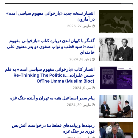
انتشار نسخه جدید «بازخوانی مفهوم سیاسی امت»
در آمازون
مارس 27, 2025
گفتگو با کیهان لندن درباره کتاب «بازخوانی مفهوم
امت»؛ سید قطب و نواب صفوی دو پدر معنوی علی
خامنه‌ای
ژوئن 18, 2024
انتشار کتاب «بازخوانی مفهوم سیاسی امت» به قلم
حسین علیزاده….Re-Thinking The Politics
OfThe Umma (Muslim Bloc)
می 9, 2024
پیام سفر اسماعیل هنیه به تهران و آینده جنگ غزه
مارس 30, 2024
زمینه‌ها و پیامدهای قطعنامهٔ درخواست آتش‌بس
فوری در جنگ غزه