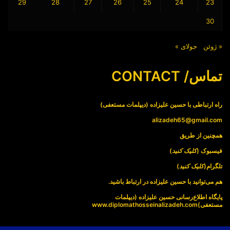
29
28
27
26
25
24
23
30
« ژوئن
جولای »
تماس/ CONTACT
راه ارتباطی با حسین علیزاده (دیپلمات مستعفی)
alizadeh65@gmail.com
همچنین از طریق
فیسبوک (
کلیک کنید
)
تلگرام(
کلیک کنید
)
هم می‌توانید با حسین علیزاده در ارتباط باشید.
پایگاه اطلاع‌رسانی حسین علیزاده (دیپلمات
مستعفی)
www.diplomathosseinalizadeh.com