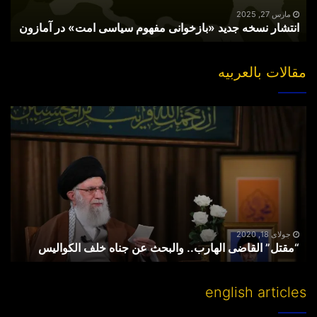
آمازون
مارس 27, 2025
انتشار نسخه جدید «بازخوانی مفهوم سیاسی امت» در آمازون
مقالات بالعربیه
“مقتل”
القاضی
الهارب..
والبحث
عن
جناه
خلف
الکوالیس
جولای 18, 2020
“مقتل” القاضی الهارب.. والبحث عن جناه خلف الکوالیس
english articles