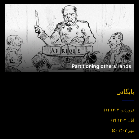
Partitioning
others’
lands
جولای 4, 2024
Partitioning others’ lands
بایگانی
فروردین ۱۴۰۴
(۱)
آبان ۱۴۰۳
(۲)
مهر ۱۴۰۳
(۵)