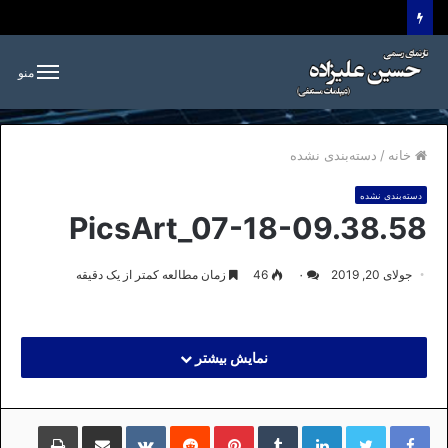
منو
خانه
/
دسته‌بندی نشده
دسته‌بندی نشده
PicsArt_07-18-09.38.58
جولای 20, 2019
۰
46
زمان مطالعه کمتر از یک دقیقه
نمایش بیشتر
لینکداین
تامبلر
پینتریست
Reddit
VKontakte
اشتراک گذاری با ایمیل
چاپ