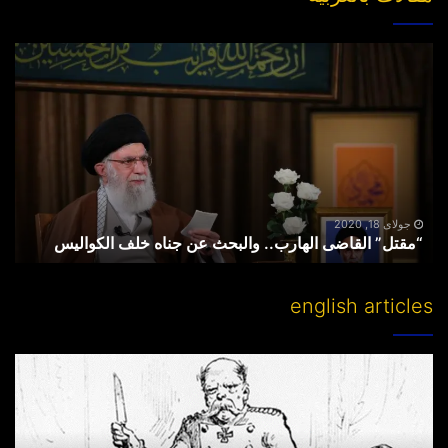
“مقتل”
القاضی
الهارب..
والبحث
عن
جناه
خلف
الکوالیس
جولای 18, 2020
“مقتل” القاضی الهارب.. والبحث عن جناه خلف الکوالیس
english articles
Partitioning
others’
lands