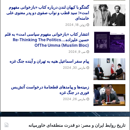
گفتگو با کیهان لندن درباره کتاب «بازخوانی مفهوم
امت»؛ سید قطب و نواب صفوی دو پدر معنوی علی
خامنه‌ای
ژوئن 18, 2024
انتشار کتاب «بازخوانی مفهوم سیاسی امت» به قلم
حسین علیزاده….Re-Thinking The Politics
OfThe Umma (Muslim Bloc)
می 9, 2024
پیام سفر اسماعیل هنیه به تهران و آینده جنگ غزه
مارس 30, 2024
زمینه‌ها و پیامدهای قطعنامهٔ درخواست آتش‌بس
فوری در جنگ غزه
مارس 26, 2024
تاریخ روابط ایران و مصر: دو قدرت منطقه‌ای خاورمیانه