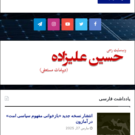
فیسبوک
توییتر
یوتیوب
اینستاگرام
تلگرام
یادداشت فارسی
انتشار نسخه جدید «بازخوانی مفهوم سیاسی امت»
در آمازون
مارس 27, 2025