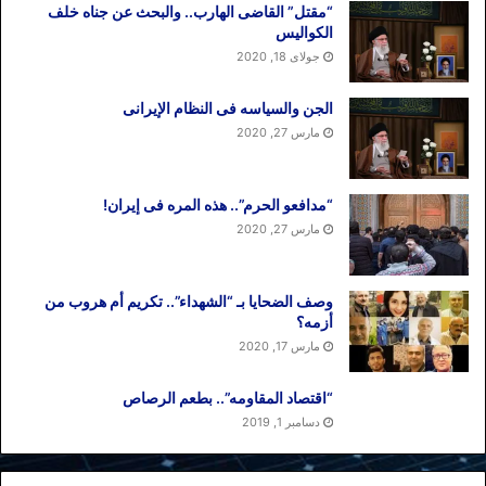
“مقتل” القاضی الهارب.. والبحث عن جناه خلف
الکوالیس
جولای 18, 2020
الجن والسیاسه فی النظام اﻹیرانی
مارس 27, 2020
“مدافعو الحرم”.. هذه المره فی إیران!
مارس 27, 2020
وصف الضحایا بـ “الشهداء”.. تکریم أم هروب من
أزمه؟
مارس 17, 2020
“اقتصاد المقاومه”.. بطعم الرصاص
دسامبر 1, 2019