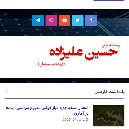
فیسبوک
توییتر
یوتیوب
اینستاگرام
تلگرام
یادداشت فارسی
انتشار نسخه جدید «بازخوانی مفهوم سیاسی امت»
در آمازون
مارس 27, 2025