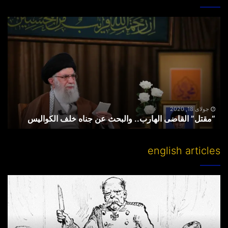
“مقتل”
القاضی
الهارب..
والبحث
عن
جناه
خلف
الکوالیس
جولای 18, 2020
“مقتل” القاضی الهارب.. والبحث عن جناه خلف الکوالیس
english articles
Partitioning
others’
lands