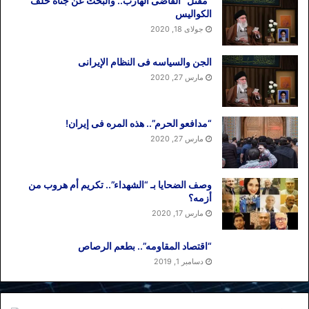
“مقتل” القاضی الهارب.. والبحث عن جناه خلف
الکوالیس
جولای 18, 2020
الجن والسیاسه فی النظام اﻹیرانی
مارس 27, 2020
“مدافعو الحرم”.. هذه المره فی إیران!
مارس 27, 2020
وصف الضحایا بـ “الشهداء”.. تکریم أم هروب من
أزمه؟
مارس 17, 2020
“اقتصاد المقاومه”.. بطعم الرصاص
دسامبر 1, 2019