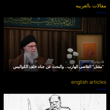
مقالات بالعربیه
“مقتل”
القاضی
الهارب..
والبحث
عن
جناه
خلف
الکوالیس
جولای 18, 2020
“مقتل” القاضی الهارب.. والبحث عن جناه خلف الکوالیس
english articles
Partitioning
others’
lands