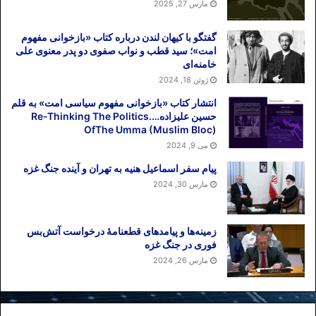
مارس 27, 2025
گفتگو با کیهان لندن درباره کتاب «بازخوانی مفهوم
امت»؛ سید قطب و نواب صفوی دو پدر معنوی علی
خامنه‌ای
ژوئن 18, 2024
انتشار کتاب «بازخوانی مفهوم سیاسی امت» به قلم
حسین علیزاده….Re-Thinking The Politics
OfThe Umma (Muslim Bloc)
می 9, 2024
پیام سفر اسماعیل هنیه به تهران و آینده جنگ غزه
مارس 30, 2024
زمینه‌ها و پیامدهای قطعنامهٔ درخواست آتش‌بس
فوری در جنگ غزه
مارس 26, 2024