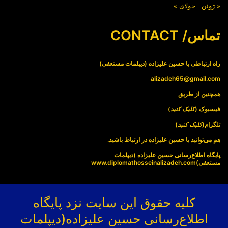
« ژوئن
جولای »
تماس/ CONTACT
راه ارتباطی با حسین علیزاده (دیپلمات مستعفی)
alizadeh65@gmail.com
همچنین از طریق
فیسبوک (
کلیک کنید
)
تلگرام(
کلیک کنید
)
هم می‌توانید با حسین علیزاده در ارتباط باشید.
پایگاه اطلاع‌رسانی حسین علیزاده (دیپلمات
مستعفی)
www.diplomathosseinalizadeh.com
کلیه حقوق این سایت نزد پایگاه
اطلاع‌رسانی حسین علیزاده(دیپلمات