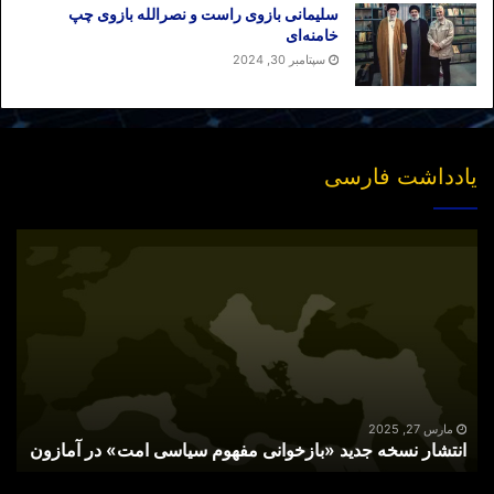
سلیمانی بازوی راست و نصرالله بازوی چپ
خامنه‌ای
سپتامبر 30, 2024
یادداشت فارسی
انتشار
نسخه
جدید
«بازخوانی
مفهوم
سیاسی
امت»
در
آمازون
مارس 27, 2025
انتشار نسخه جدید «بازخوانی مفهوم سیاسی امت» در آمازون