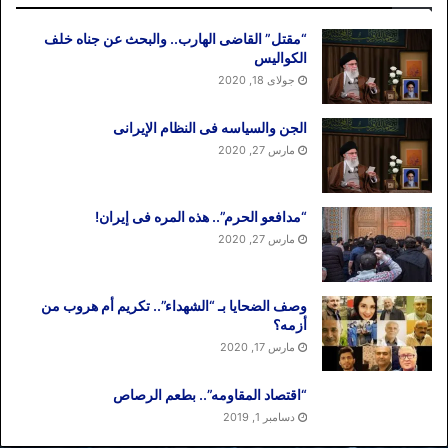
“مقتل” القاضی الهارب.. والبحث عن جناه خلف
الکوالیس
جولای 18, 2020
الجن والسیاسه فی النظام اﻹیرانی
مارس 27, 2020
“مدافعو الحرم”.. هذه المره فی إیران!
مارس 27, 2020
وصف الضحایا بـ “الشهداء”.. تکریم أم هروب من
أزمه؟
مارس 17, 2020
“اقتصاد المقاومه”.. بطعم الرصاص
دسامبر 1, 2019