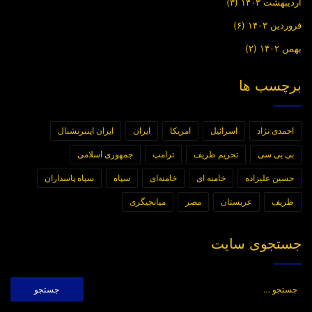
اردیبهشت ۱۴۰۳
(۳)
http://www.sahamnews.net/1390/04/62
531/
فروردین ۱۴۰۳
(۶)
بهمن ۱۴۰۲
(۲)
http://www.emruznews.com/2011/07/po
st-6886.php
برچسب ها
http://www.tahavolesabz.net/item/3253
1
احمدی نژاد
اسرائیل
امریکا
ایران
ایران اینترنشنال
بی بی سی
تحریم ظریف
ترامپ
جمهوری اسلامی
http://iranglobal.info/I-G.php?mid=2-
حسین علیزاده
خامنه ای
خامنه‌ای
سپاه
سپاه پاسداران
68619
ظریف
عربستان
مصر
میانجیگری
http://nedayeazadi.org/news_cur.php?
id=2454
جستجوی سایت
جستجو
برای: