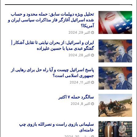
می شود.
تحلیل ویژه دیپلمات سابق: حمله محدود و حساب
شده اسرائیل آغازگر فاز مذاکرات سیاسی ایران و
عالیجناب
آمریکا؟
اکتبر 29, 2024
شما با سابقه مسلمانی بهتر از هر کس معنای
ایران و اسرائیل: از بحران نیابتی تا تقابل آشکار |
“شهید” را که از قضا نام شماست می دانید.
گفتگو عبدی مدیا با حسین علیزاده
شهید به جانباخته ای گفته می شود که در راه
اکتبر 28, 2024
حفظ کرامت و عزت و شرف و میهن خود جان
برکف نهاده است. اینکه هزاران بی پناه ایرانی
پاسخ اسرائیل چیست و آیا راه حل برای رهایی از
جمهوری اسلامی است؟
در زیر شکنجه های قرون وسطایی در ایران
اکتبر 11, 2024
جان باخته و شهید شده اند جای تردید ندارد.
اما مایلم یادآور شوم که در دوران دفاع مقدس
سالگرد حمله ۷ اکتبر
و جنگ تحمیلی، اصطلاحی رایج شد به نام
اکتبر 8, 2024
“شهید زنده”.
شهید زنده در عرف رزم آوران ما، رزمنده ای
سلیمانی بازوی راست و نصرالله بازوی چپ
خامنه‌ای
بود که در میدان جنگ به شهادت نرسیده ولی
سپتامبر 30, 2024