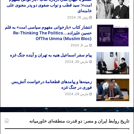
توانیم حقوق بشری که ‏آنها از مجموع فرهنگ
امت»؛ سید قطب و نواب صفوی دو پدر معنوی علی
خامنه‌ای
‏لیبرالی بر ما تحمیل می کنند، بپذیریم زیرا نظام
ژوئن 18, 2024
دینی ما می تواند ‏خودش، نظام حقوق بشری بر
اساس مبانی ‏خودش داشته باشد.”
انتشار کتاب «بازخوانی مفهوم سیاسی امت» به قلم
حسین علیزاده….Re-Thinking The Politics
OfThe Umma (Muslim Bloc)
گویی جهانیان فراموش کرده اند تا همین دیروز
می 9, 2024
جمهوری اسلامی خود شیفته عضویت در
پیام سفر اسماعیل هنیه به تهران و آینده جنگ غزه
شورای حقوق بشر بود؟ وانگهی گویا او در
مارس 30, 2024
هزاران آموخته خود، نیاموخته است که مادام
دولتی امضای خود را زیر میثاق، پیمان یا
کنوانسونی نهاده است ملزم به اجرای آن
زمینه‌ها و پیامدهای قطعنامهٔ درخواست آتش‌بس
فوری در جنگ غزه
است مگر آنکه از آن خارج شود. مگر چه
مارس 26, 2024
فرقی است بین پذیرش سرزده بازرسان
آژانس بین المللی اتمی از تاسیسات اتمی
ایران بر اساس تصمیم آژانس به عنوان یک
مرجع بین المللی و پذیرش گزارشگر ویژه بر
تاریخ روابط ایران و مصر: دو قدرت منطقه‌ای خاورمیانه
اساس تصمیم شورای حقوق بشر به عنوان یک