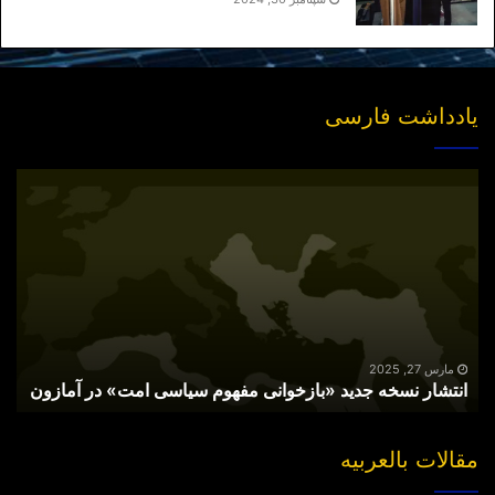
با پیکر مصدوم و از کار افتاده خود شاهد زنده
تجاوز صدام به ایران عزیز بود. اینک جناب دکتر
شهید، اگر هزاران شهید راه آزادی و دمکراسی
و حقوق بشر نیستند تا گزارش فجایع ضد
یادداشت فارسی
انسانی جمهوری اسلامی را به سمع و نظرتان
برسانند، سیاهچال جمهوری اسلامی پر است
انتشار
از شهیدان زنده که می توانند گوشه ای و تنها
نسخه
گوشه ای از این جنایات را برایتان به تصویر
جدید
بکشند. محمد نوری زاد، نرگس محمدی،
«بازخوانی
نسرین ستوده و… تنها تعدادی از این شهیدان
مفهوم
زنده هستند.
سیاسی
امت»
در
سخن آخر
آمازون
مارس 27, 2025
انتشار نسخه جدید «بازخوانی مفهوم سیاسی امت» در آمازون
سخن آخر،اما، اینکه از یاد نبریم اگر چه
پریشان گویی رهبران جمهوری اسلامی را
مقالات بالعربیه
پایانی نیست ولی این سخن حق را نیز از آنان