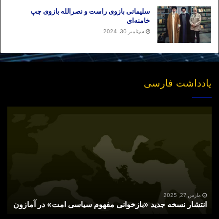
سلیمانی بازوی راست و نصرالله بازوی چپ
خامنه‌ای
سپتامبر 30, 2024
یادداشت فارسی
انتشار
نسخه
جدید
«بازخوانی
مفهوم
سیاسی
امت»
در
آمازون
مارس 27, 2025
انتشار نسخه جدید «بازخوانی مفهوم سیاسی امت» در آمازون