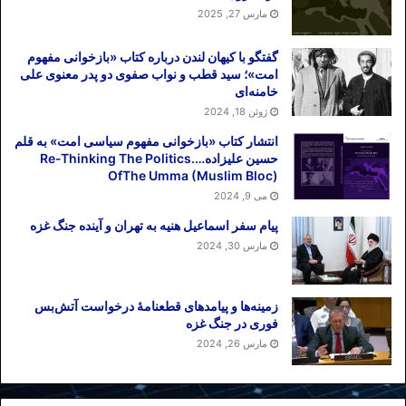
مارس 27, 2025
تا با استناد این گزارش مرجع، جمهوری
اسلامی را در اتحادیه بین المجالس به چالش
گفتگو با کیهان لندن درباره کتاب «بازخوانی مفهوم
جدی بگیرند.
امت»؛ سید قطب و نواب صفوی دو پدر معنوی علی
خامنه‌ای
پیشنهاد اخراج، تعلیق یا اعلام موضع اتحادیه
ژوئن 18, 2024
علیه رژیم
انتشار کتاب «بازخوانی مفهوم سیاسی امت» به قلم
حسین علیزاده….Re-Thinking The Politics
OfThe Umma (Muslim Bloc)
اگر شاهدیم حکومت های خودکامه، خود را
می 9, 2024
ناگزیر به برپایی انتخابات نمایشی و تقلبی می
پیام سفر اسماعیل هنیه به تهران و آینده جنگ غزه
بینند، هدفشان این است که حاکمیت خود را
مارس 30, 2024
مشروع و برخاسته از آراء مردم وانمود سازند.
از همین جا می توان فرصت انتخابات نمایشی
را به تهدیدی برای دولت های خودکامه مبدل
زمینه‌ها و پیامدهای قطعنامهٔ درخواست آتش‌بس
ساخت. در این فرایند دخالت یک نهاد و مرجع
فوری در جنگ غزه
بین الملل همچون اتحادیه بین المجالس برای
مارس 26, 2024
اعلام موضع علیه انتخابات نمایشی پیش رو در
ایران، کمک شایانی به رسوا کردن رژیمی می