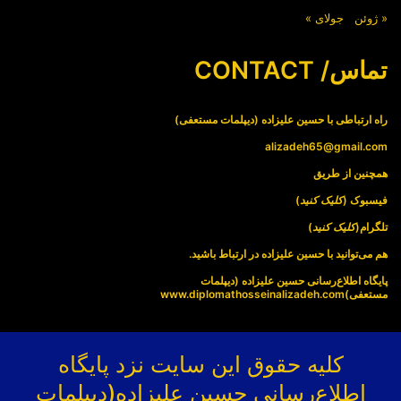
« ژوئن
جولای »
تماس/ CONTACT
راه ارتباطی با حسین علیزاده (دیپلمات مستعفی)
alizadeh65@gmail.com
همچنین از طریق
فیسبوک (
کلیک کنید
)
تلگرام(
کلیک کنید
)
هم می‌توانید با حسین علیزاده در ارتباط باشید.
پایگاه اطلاع‌رسانی حسین علیزاده (دیپلمات
مستعفی)
www.diplomathosseinalizadeh.com
کلیه حقوق این سایت نزد پایگاه
اطلاع‌رسانی حسین علیزاده(دیپلمات