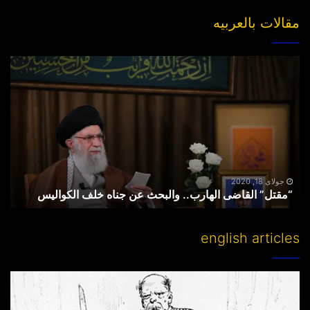
مقالات بالعربیه
“مقتل”
القاضی
الهارب..
والبحث
عن
جناه
خلف
الکوالیس
جولای 18, 2020
“مقتل” القاضی الهارب.. والبحث عن جناه خلف الکوالیس
english articles
Partitioning
others’
lands