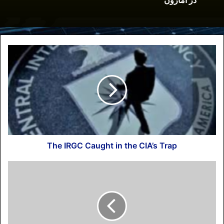
در آمازون
پذیرفت.”
۳- با توجه به شرایط فوق آیا راهی برای رسوا
کردن جمهوری اسلامی در برپایی انتخابات
نمایشی مجلس وجود دارد؟ پاسخ و پیشنهاد
نویسنده این است که به واکنش
واداشتن
“اتحادیه بین المجالس”
به عنوان یک
مرجع و سازمان بین المللی در برابر انتخابات
فرمایشی مجلس می تواند یکی از راه های
موثر باشد. حداقل این واکنش می
تواند
“موضع گیری اتحادیه”
علیه انتخابات
The IRGC Caught in the CIA’s Trap
ناسالم و حداکثر آن می تواند
“تعلیق
عضویت”
و یا
“اخراج جمهوری اسلامی”
از
اتحادیه
بین المجالس باشد؛ اقدامی که تاکنون
انجام نگرفته و در نتیجه آن علی لاریجانی
رییس مجلس فرمایشی رژیم هر ساله با خیال
آسوده و در رأس هیاتی بلندپایه در نشست