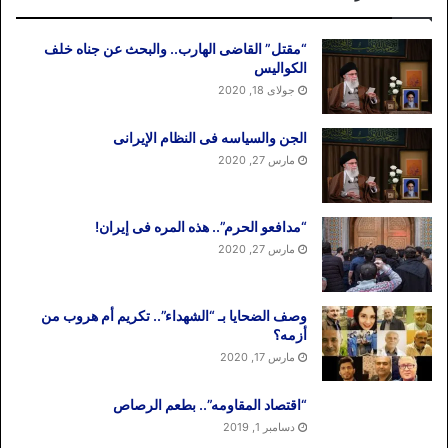
“مقتل” القاضی الهارب.. والبحث عن جناه خلف
الکوالیس
جولای 18, 2020
الجن والسیاسه فی النظام اﻹیرانی
مارس 27, 2020
“مدافعو الحرم”.. هذه المره فی إیران!
مارس 27, 2020
وصف الضحایا بـ “الشهداء”.. تکریم أم هروب من
أزمه؟
مارس 17, 2020
“اقتصاد المقاومه”.. بطعم الرصاص
دسامبر 1, 2019