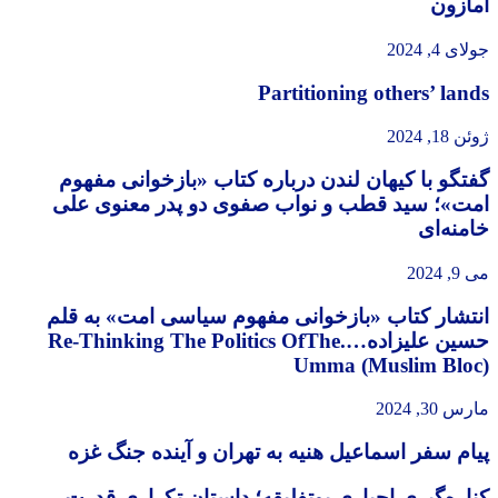
آمازون
جولای 4, 2024
Partitioning others’ lands
ژوئن 18, 2024
گفتگو با کیهان لندن درباره کتاب «بازخوانی مفهوم
امت»؛ سید قطب و نواب صفوی دو پدر معنوی علی
خامنه‌ای
می 9, 2024
انتشار کتاب «بازخوانی مفهوم سیاسی امت» به قلم
حسین علیزاده….Re-Thinking The Politics OfThe
Umma (Muslim Bloc)
مارس 30, 2024
پیام سفر اسماعیل هنیه به تهران و آینده جنگ غزه
کناره‌گیری اجباری بوتفلیقه؛ داستان تکراری قدرت