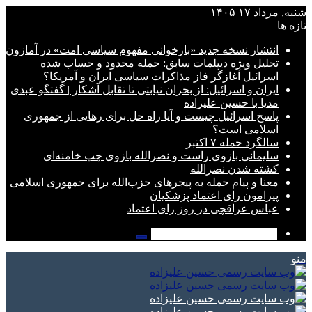
شنبه, مرداد ۱۷ ۱۴۰۵
تازه ها
انتشار نسخه جدید «بازخوانی مفهوم سیاسی امت» در آمازون
تحلیل ویژه دیپلمات سابق: حمله محدود و حساب شده
اسرائیل آغازگر فاز مذاکرات سیاسی ایران و آمریکا؟
ایران و اسرائیل: از بحران نیابتی تا تقابل آشکار | گفتگو عبدی
مدیا با حسین علیزاده
پاسخ اسرائیل چیست و آیا راه حل برای رهایی از جمهوری
اسلامی است؟
سالگرد حمله ۷ اکتبر
سلیمانی بازوی راست و نصرالله بازوی چپ خامنه‌ای
کشته شدن نصرالله
معنا و پیام حمله به پیجرهای حزب‌الله برای جمهوری اسلامی
پیرامون رای اعتماد پزشکیان
عباس عراقچی در روز رای اعتماد
جستجو
برای
منو