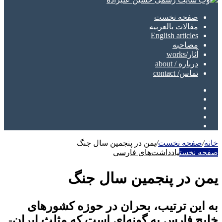
صفحه نخست
مقالات بالعربیه
English articles
مصاحبه
آثار/works
درباره / about
تماس/ contact
تلگرام
اینستاگرام
یوتیوب
توییتر
فیسبوک
خانه
/
صفحه نخست
/
یمن در پنجمین سال جنگ
صفحه نخست
یادداشت‌های فارسی
یمن در پنجمین سال جنگ
به این ترتیب، بحران در حوزه کشورهای
خلیج فارس به گونه‌ای است که مثلث ایران-