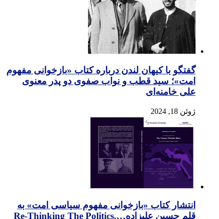
گفتگو با کیهان لندن درباره کتاب «بازخوانی مفهوم
امت»؛ سید قطب و نواب صفوی دو پدر معنوی
علی خامنه‌ای
ژوئن 18, 2024
انتشار کتاب «بازخوانی مفهوم سیاسی امت» به
قلم حسین علیزاده….Re-Thinking The Politics