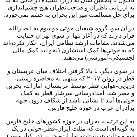
به ارزیابی ناظران و صاحب‌نظران هیچ چشم‌اندازی
برای حل مسالمت‌آمیز این بحران به چشم نمی‌خورد.
در آن سو، گروه شیعیان حوثی موسوم به انصارالله
قرار دارند که در آغاز تنها از سوی تهران حمایت
می‌شدند. مقامات ارشد نظامی ایران، انکار نکرده‌اند
که به حوثی‌ها کمک استشاری (بخوانید کمک مالی-
لجستیکی-آموزشی) می‌دهند.
در سوی دیگر، با بالا گرفتن اختلاف میان عربستان و
قطر در ژوئن ۲۰۱۷ که منتهی به محاصره زمینی-
دریایی-هوایی قطر توسط عربستان، امارات، بحرین
و مصر شد، امدادرسانی سرشار قطر به کمک
حوثی‌ها آمد تا نشانی باشد از شکاف درون جبهه
برادران عرب در حوزه خلیج فارس.
به این ترتیب، بحران در حوزه کشورهای خلیج فارس
به گونه‌ای است که مثلث ایران-قطر-حوثی در یک
سو و مثلث عربستان- امارات-بحرین (در کنار مصر)