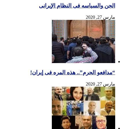
الجن والسیاسه فی النظام اﻹیرانی
مارس 27, 2020
“مدافعو الحرم”.. هذه المره فی إیران!
مارس 27, 2020