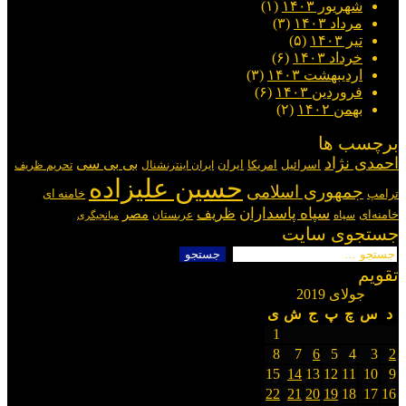
شهریور ۱۴۰۳
(۱)
مرداد ۱۴۰۳
(۳)
تیر ۱۴۰۳
(۵)
خرداد ۱۴۰۳
(۶)
اردیبهشت ۱۴۰۳
(۳)
فروردین ۱۴۰۳
(۶)
بهمن ۱۴۰۲
(۲)
برچسب ها
احمدی نژاد
بی بی سی
اسرائیل
امریکا
ایران
ایران اینترنشنال
تحریم ظریف
حسین علیزاده
جمهوری اسلامی
ترامپ
خامنه ای
سپاه پاسداران
ظریف
مصر
خامنه‌ای
سپاه
عربستان
میانجیگری
جستجوی سایت
جستجو
برای:
تقویم
جولای 2019
د
س
چ
پ
ج
ش
ی
1
8
7
6
5
4
3
2
15
14
13
12
11
10
9
22
21
20
19
18
17
16