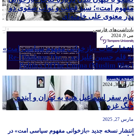
مفهوم امت»؛ سید قطب و نواب صفوی دو
پدر معنوی علی خامنه‌ای
یادداشت‌های فارسی
می 9, 2024
انتشار کتاب «بازخوانی مفهوم سیاسی امت»
به قلم حسین علیزاده….Re-Thinking The
Politics OfThe Umma (Muslim Bloc)
صفحه نخست
مارس 30, 2024
پیام سفر اسماعیل هنیه به تهران و آینده
جنگ غزه
مارس 27, 2025
انتشار نسخه جدید «بازخوانی مفهوم سیاسی امت» در