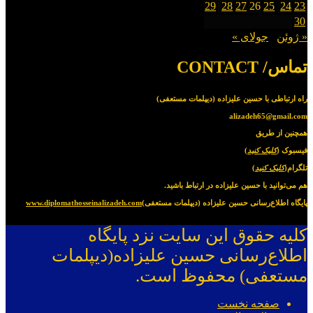
29
28
27
26
25
24
23
30
« ژوئن
جولای »
تماس/ CONTACT
راه ارتباطی با حسین علیزاده (دیپلمات مستعفی)
alizadeh65@gmail.com
همچنین از طریق
فیسبوک (
کلیک کنید
)
تلگرام(
کلیک کنید
)
هم می‌توانید با حسین علیزاده در ارتباط باشید.
پایگاه اطلاع‌رسانی حسین علیزاده (دیپلمات مستعفی)
www.diplomathosseinalizadeh.com
کلیه حقوق این سایت نزد پایگاه
اطلاع‌رسانی حسین علیزاده(دیپلمات
مستعفی) محفوظ است.
صفحه نخست