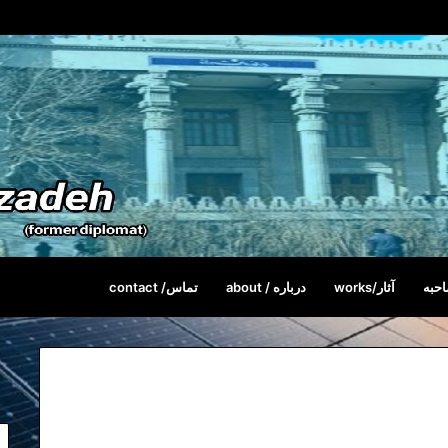
حبه
آثار/works
درباره / about
تماس/ contact