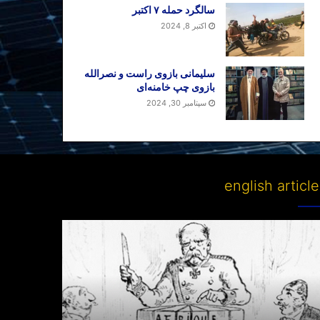
سالگرد حمله ۷ اکتبر
اکتبر 8, 2024
سلیمانی بازوی راست و نصرالله
بازوی چپ خامنه‌ای
سپتامبر 30, 2024
english articl
Partitioni
other
lan