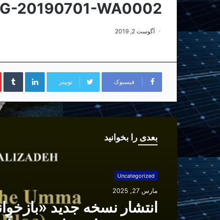
MG-20190701-WA0002
آگوست 2, 2019
لینکداین
تا
فیسبوک
توییتر
بعدی را بخوانید
Uncategorized
مارس 27, 2025
انتشار نسخه جدید «بازخوا