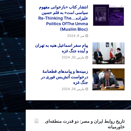
انتشار کتاب «بازخوانی مفهوم
سیاسی امت» به قلم حسین
علیزاده….Re-Thinking The
Politics OfThe Umma
(Muslim Bloc)
می 9, 2024
پیام سفر اسماعیل هنیه به تهران
و آینده جنگ غزه
مارس 30, 2024
زمینه‌ها و پیامدهای قطعنامهٔ
درخواست آتش‌بس فوری در
جنگ غزه
مارس 26, 2024
تاریخ روابط ایران و مصر: دو قدرت منطقه‌ای
خاورمیانه