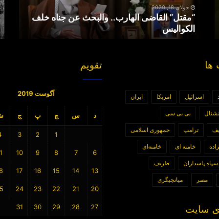
الکوالیس
جولای 18, 2020
“مقتل” القاضی الهارب.. والبحث عن جناه خلف
الکوالیس
ها
تقویم
آگوست 2019
اسرائیل
امریکا
ایران
رنشنال
بی بی سی
د
س
چ
پ
ج
ش
یف
ترامپ
جمهوری اسلامی
4
3
2
1
اده
خامنه ای
خامنه‌ای
1
10
9
8
7
6
سپاه پاسداران
ظریف
8
17
16
15
14
13
مصر
میانجیگری
5
24
23
22
21
20
31
30
29
28
27
 سایت