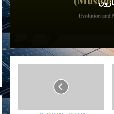
ازون
مصاحبه من با برنامه پربیننده “پارازیت” در
۱۵ جولای ۲۰۱۱ در صدای امریکا
از حمله به سفارت خانه ها در تهران تا
حمله به مهمانپرست در نیویورک