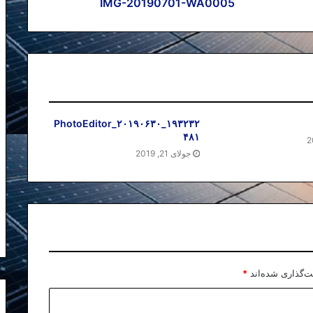
IMG-20190701-WA0005
PhotoEditor_۲۰۱۹۰۶۳۰_۱۹۳۲۳۲
۴۸۱
جولای 21, 2019
ت‌گذاری شده‌اند
*