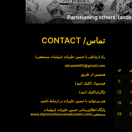
جولای 4, 2024
Partitioning others’ lands
تماس/ CONTACT
راه ارتباطی با حسین علیزاده (دیپلمات مستعفی)
alizadeh65@gmail.com
ی
همچنین از طریق
5
فیسبوک (
کلیک کنید
)
12
1
تلگرام(
کلیک کنید
)
هم می‌توانید با حسین علیزاده در ارتباط باشید.
19
1
پایگاه اطلاع‌رسانی حسین علیزاده (دیپلمات
26
2
مستعفی)
www.diplomathosseinalizadeh.com