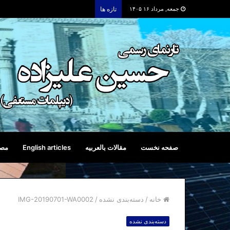
جمعه, مرداد ۱۶ ۱۴۰۵
تازه ها
صفحه نخست
مقالات بالعربیه
English articles
مصا
خانه
/
دسته‌بندی نشده
/
IMG-20190701-WA0002
دسته‌بندی نشده