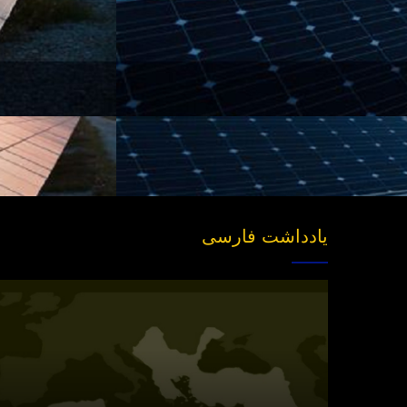
یادداشت فارسی
انتشار
نسخه
جدید
«بازخوانی
مفهوم
سیاسی
امت»