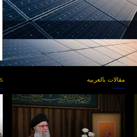
مقالات بالعربیه
es
“مقتل”
ng
القاضی
s’
الهارب..
ds
والبحث
عن
جناه
خلف