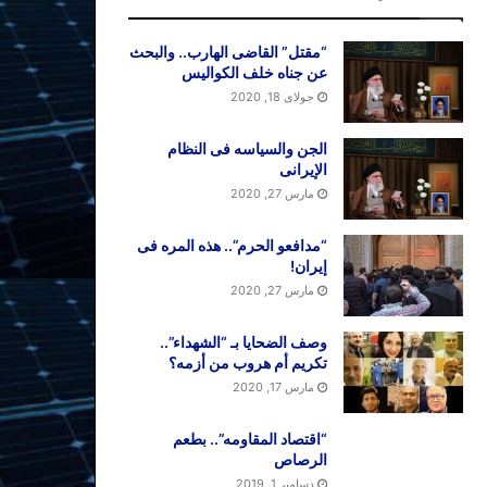
“مقتل” القاضی الهارب.. والبحث
عن جناه خلف الکوالیس
جولای 18, 2020
الجن والسیاسه فی النظام
اﻹیرانی
مارس 27, 2020
“مدافعو الحرم”.. هذه المره فی
إیران!
مارس 27, 2020
وصف الضحایا بـ “الشهداء”..
تکریم أم هروب من أزمه؟
مارس 17, 2020
“اقتصاد المقاومه”.. بطعم
الرصاص
دسامبر 1, 2019