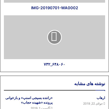
IMG-20190701-WA0002
۶۴۸۰۶۰_۷۳۲
نوشته های مشابه
ارهاب
«راننده بسیجی اسنپ» و بازخوانی
پرونده «شهیده حجاب»
جولای 22, 2019
آگوست 1, 2019