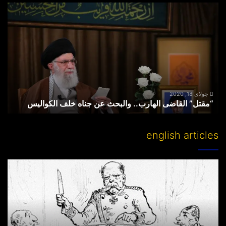
“مقتل”
القاضی
الهارب..
والبحث
عن
جناه
خلف
الکوالیس
جولای 18, 2020
“مقتل” القاضی الهارب.. والبحث عن جناه خلف الکوالیس
english articles
Partitioning
others’
lands