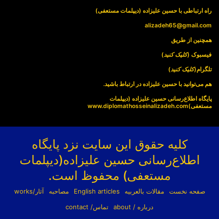
راه ارتباطی با حسین علیزاده (دیپلمات مستعفی)
alizadeh65@gmail.com
همچنین از طریق
فیسبوک (
کلیک کنید
)
تلگرام(
کلیک کنید
)
هم می‌توانید با حسین علیزاده در ارتباط باشید.
پایگاه اطلاع‌رسانی حسین علیزاده (دیپلمات
مستعفی)
www.diplomathosseinalizadeh.com
کلیه حقوق این سایت نزد پایگاه
اطلاع‌رسانی حسین علیزاده(دیپلمات
مستعفی) محفوظ است.
صفحه نخست
مقالات بالعربیه
English articles
مصاحبه
آثار/works
درباره / about
تماس/ contact