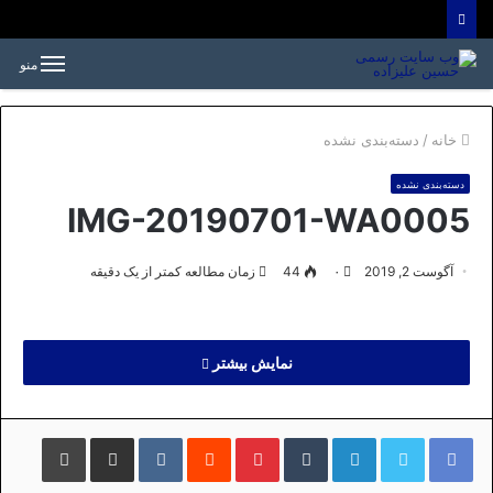
منو
خانه
/
دسته‌بندی نشده
دسته‌بندی نشده
IMG-20190701-WA0005
آگوست 2, 2019
۰
44
زمان مطالعه کمتر از یک دقیقه
نمایش بیشتر
لینکداین
تامبلر
پینتریست
Reddit
VKontakte
اشتراک گذاری با ایمیل
چاپ