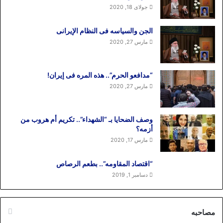
جولای 18, 2020
الجن والسیاسه فی النظام اﻹیرانی
مارس 27, 2020
“مدافعو الحرم”.. هذه المره فی إیران!
مارس 27, 2020
وصف الضحایا بـ “الشهداء”.. تکریم أم هروب من
أزمه؟
مارس 17, 2020
“اقتصاد المقاومه”.. بطعم الرصاص
دسامبر 1, 2019
مصاحبه