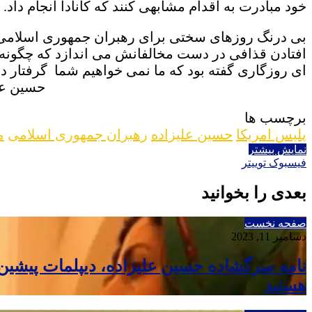
خود مبادرت به اقدام مشابهی کنند که کانادا انجام داد.
بی درنگ روزهای سختی برای رهبران جمهوری اسلامی د
افتادن قذافی در دست مخالفانش می اندازد که چگونه 
ای روزگاری گفته بود که ما نمی خواهیم شما گرفتار در
حسین علیزاده – ۲۰۱۲ /۷
برچسب ها
پلیس امریکا
حسین علیزاده
رهبران جمهوری اسلامی
م
نمایش بیشتر
VKontakte
Reddit
چاپ
تامبلر
اشتراک
لینکداین
پینتریست
فیسبوک
توییتر
گذاری
با
بعدی را بخوانید
ایمیل
صفحه نخست
دسامبر 11, 2023
نامه سرگشاده حسین علیزاده، دیپلمات پیشی
هستید