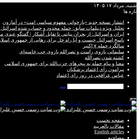
شنبه, مرداد ۱۷ ۱۴۰۵
تازه ها
انتشار نسخه جدید «بازخوانی مفهوم سیاسی امت» در آمازون
تحلیل ویژه دیپلمات سابق: حمله محدود و حساب شده اسرائیل آ
ایران و اسرائیل: از بحران نیابتی تا تقابل آشکار | گفتگو عبدی م
پاسخ اسرائیل چیست و آیا راه حل برای رهایی از جمهوری اسل
سالگرد حمله ۷ اکتبر
سلیمانی بازوی راست و نصرالله بازوی چپ خامنه‌ای
کشته شدن نصرالله
معنا و پیام حمله به پیجرهای حزب‌الله برای جمهوری اسلامی
پیرامون رای اعتماد پزشکیان
عباس عراقچی در روز رای اعتماد
جستجو
برای
منو
صفحه نخست
مقالات بالعربیه
English articles
مصاحبه