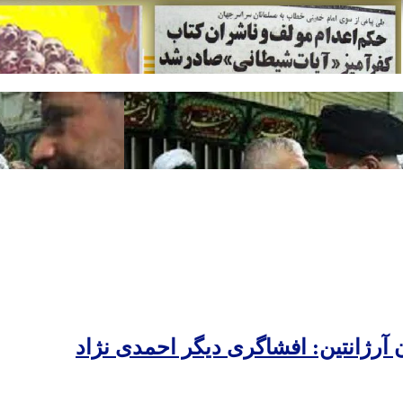
ن آرژانتین: افشاگری دیگر احمدی نژاد