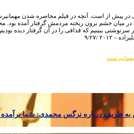
ر پیش از است. آنچه در فیلم محاصره شدن مهمانپرست
در میان خشم برون ریخته مردمش گرفتار آمده بود. مح
 سرنوشتی ببینیم که قذافی را در آن گرفتار دیده بودیم
۹/۲
همانپرست
ن به ظریف درباره نرگس محمدی: شما برآمده