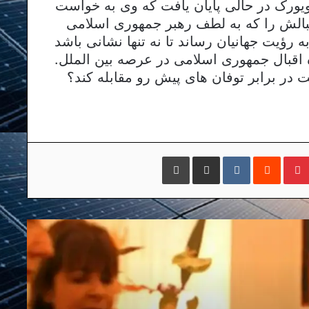
ویورک در حالی پایان یافت که وی به خواست
قبالش را که به لطف رهبر جمهوری اسلامی
 رؤیت جهانیان رساند تا نه تنها نشانی باشد
ه اقبال جمهوری اسلامی در عرصه بین الملل.
ت در برابر توفان های پیش رو مقابله کند؟
مبلر
پینتریست
Reddit
VKontakte
اشتراک گذاری با ایمیل
چاپ
نامه سرگشاده حسین علیزاده، دیپلمات
پیشین به ظریف درباره نرگس محمدی:
شما برآمده از مقاومت نرگس محمدی‌ها
هستید
چه فرقی بین چارلی ایبدو و سلمان