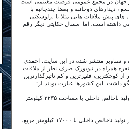
 و مقامات ارشد ۱۹۳ کشور جهان در مجمع عمومی فرصت مغتنمی است
، دیدارهای دوجانبه و بعضا چندجانبه با
 های پیش ملاقات هایی مثلا با برلوسکنی
می داشته است. اما امسال حکایتی دیگر رقم
 و تصاویر منتشر شده در این سایت، احمدی
اد طی ۴ روز اقامت خود و هیات ۱۲۰ نفره همراه در نیویورک صرف نظر از ملاقات
رجه ترکیه، تنها با سران ۴ کشور از کوچکترین، فقیرترین و کم تاثیرگذارترین
گو داشت. این کشورها عبارت بودند از:
– کومور ( ۱۵۲مین کشور از نظر تولید ناخالص داخلی با مساحت ۲۲۳۵ کیلومتر
– سوازیلند ( ۱۲۲مین کشور از نظر تولید ناخالص داخلی با ۱۷۰۰۰ کیلومتر مربع،