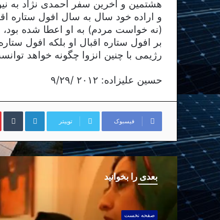
هشتمین و آخرین سفر احمدی نژاد به نی
و اراده خود سال به سال افول ستاره ا
(نه خواست مردم) به او اعطا شده بود، به
بر افول ستاره اقبال او بلکه افول ستار
رژیمی با چنین انزوا چگونه خواهد توانس
حسین علیزاده: ۲۰۱۲ /۹/۲۹
لینکداین
تا
فیسبوک
توییتر
بعدی را بخوانید
صفحه نخست