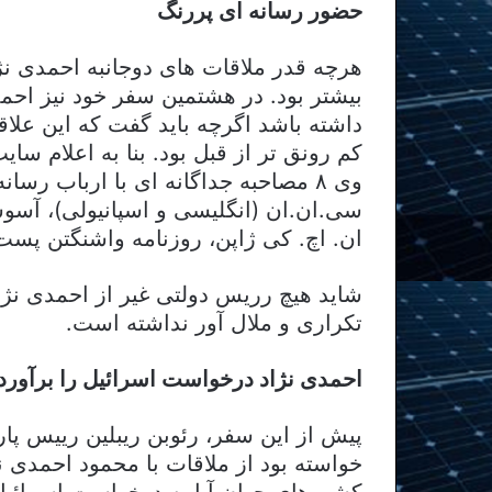
حضور رسانه ای پررنگ
هرچه قدر ملاقات های دوجانبه احمدی نژا
بیشتر بود. در هشتمین سفر خود نیز اح
داشته باشد اگرچه باید گفت که این علا
کم رونق تر از قبل بود. بنا به اعلام 
وی ۸ مصاحبه جداگانه ای با ارباب رس
سی.ان.ان (انگلیسی و اسپانیولی)، آسو
ان. اچ. کی ژاپن، روزنامه واشنگتن پست 
شاید هیچ رریس دولتی غیر از احمدی نژاد
تکراری و ملال آور نداشته است.
احمدی نژاد درخواست اسرائیل را برآورد
پیش از این سفر، رئوبن ریبلین رییس پا
خواسته بود از ملاقات با محمود احمدی ن
کشورهای جهان آیا به درخواست اسرائیل 