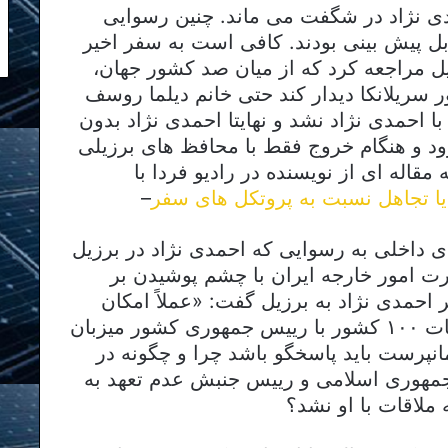
 نژاد در شگفت می ماند. چنین رسوایی
ابل پیش بینی بودند. کافی است به سفر اخیر
 مراجعه کرد که از میان صد کشور جهان،
سریلانکا دیدار کند حتی خانم دیلما روسف
ا احمدی نژاد نشد و نهایتا احمدی نژاد بدون
ود و هنگام خروج فقط با محافظ های برزیلی
قاله ای از نویسنده در رادیو فردا با
یا تجاهل نسبت به پروتکل های سفر
–
ی داخلی به رسوایی که احمدی نژاد در برزیل
ت امور خارجه ایران با چشم پوشیدن بر
احمدی نژاد به برزیل گفت: «عملاً امکان
پذیر نبود که در یک اجلاس دو روزه مقامات ۱۰۰ کشور با رییس جمهوری کشور میزبان
مانپرست باید پاسخگو باشد چرا و چگونه در
مهوری اسلامی و رییس جنبش عدم تعهد به
ملاقات با او نشد؟