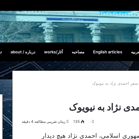
ربیه
English articles
مصاحبه
آثار/works
درباره / about
تم
سفر احمدی نژاد به نیویوک
ی نژاد به نیویوک
۰
135
زمان تقریبی مطالعه 4 دقیقه
 دولت جمهوری اسلامی، احمدی نژاد هیچ دیدار