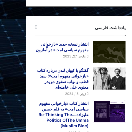
یادداشت فارسی
انتشار نسخه جدید «بازخوانی
مفهوم سیاسی امت» در آمازون
مارس 27, 2025
گفتگو با کیهان لندن درباره کتاب
«بازخوانی مفهوم امت»؛ سید
قطب و نواب صفوی دو پدر
معنوی علی خامنه‌ای
ژوئن 18, 2024
انتشار کتاب «بازخوانی مفهوم
سیاسی امت» به قلم حسین
علیزاده….Re-Thinking The
Politics OfThe Umma
(Muslim Bloc)