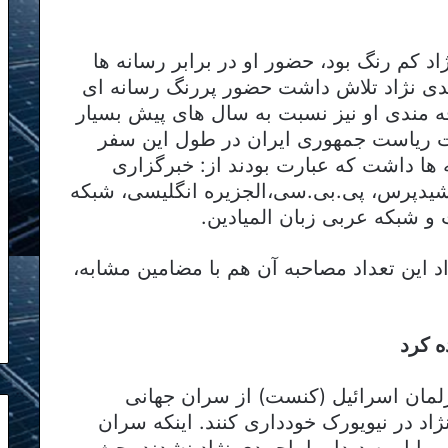
د کم رنگ بود، حضور او در برابر رسانه ها
مدی نژاد تلاش داشت حضور پررنگ رسانه ای
قه مندی او نیز نسبت به سال های پیش بسیار
سایت ریاست جمهوری ایران در طول این سفر
انه ها داشت که عبارت بودند از: خبرگزاری
شیدپرس، پی.بی.سی،الجزیره انگلیسی، شبکه
و شبکه عربی زبان المیادین.
 این تعداد مصاحبه آن هم با مضامین مشابه،
ه کرد
رلمان اسرائیل (کنست) از سران جهانی
ژاد در نیویورک خودداری کنند. اینکه سران
مایل به دیدار با احمدی نژاد نشدند بحث