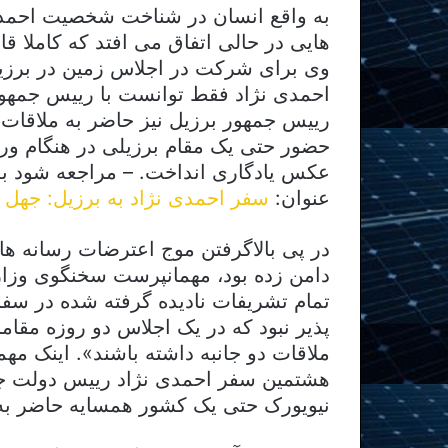
به واقع انسان در شناخت شخصیت احمدی
هایی در حالی اتفاق می افتد که کاملا ق
وی برای شرکت در اجلاس زمین در برزیل
احمدی نژاد فقط توانست با رییس جمهور 
رییس جمهور برزیل نیز حاضر به ملاقات ب
حضور حتی یک مقام برزیلی در هنگام ور
عکس یادگاری انداخت. – مراجعه شود به م
عنوان:
سفر احمدی نژاد به برزیل: جهل 
در پی بالاگرفتن موج اعترضات رسانه ها
دامن زده بود، مهمانپرست سخنگوی وزار
تمام تشریفات نادیده گرفته شده در سفر 
ملاقات دو جانبه داشته باشند». اینک مه
هشتمین سفر احمدی نژاد رییس دولت ج
نیویورک حتی یک کشور همسایه حاضر به 