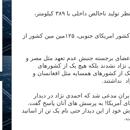
– سنت وینسنت (۸۰مین کشور از نظر تولید ناخالص داخلی با ۳۸۹ کیلومتر،
– بولیوی (پس از گویان فقیر ترین کشور امریکای جنوبی، ۱۲۵مین مین کشور از
اعضای برجسته جنبش عدم تعهد مثل مصر و
 نژاد نشدند بلکه هیچ یک از کشورهای
ک از کشورهای همسایه مثل افغانسان و
د نداشتند.
ان مدعی شد که احمدی نژاد در دیدار
ای آمریکا! به پرسش های آنان پاسخ گفت.
خود از این دیدار حتی نام یک تن از اساتید
ت.