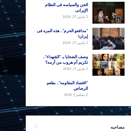
الجن والسیاسه فی النظام
اﻹیرانی
مارس 27, 2020
“مدافعو الحرم”.. هذه المره فی
إیران!
مارس 27, 2020
وصف الضحایا بـ “الشهداء”..
تکریم أم هروب من أزمه؟
مارس 17, 2020
“اقتصاد المقاومه”.. بطعم
الرصاص
دسامبر 1, 2019
مصاحبه