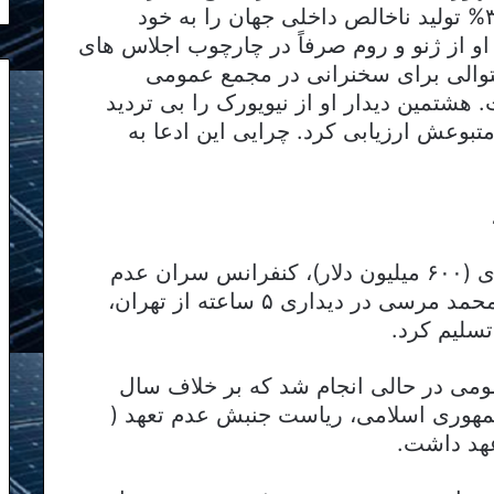
دوجانبه ای از قاره سبز (که متجاوز از ۳۰% تولید ناخالص داخلی جهان را به خود
و از ژنو و روم صرفاً در چارچوب اجلاس های
نجام شده بود، وی ۸ سال متوالی برای سخنرانی در مجمع عمومی
هشتمین دیدار او از نیویورک را بی تردید
متبوعش ارزیابی کرد. چرایی این ادعا به
چندی پیش از این طی اجلاس پر هزینه ای (۶۰۰ میلیون دلار)، کنفرانس سران عدم
تعهد در تهران برگزار گردید که طی آن محمد مرسی در دیداری ۵ ساعته از تهران،
تسلیم کرد.
می در حالی انجام شد که بر خلاف سال
مهوری اسلامی، ریاست جنبش عدم تعهد (