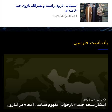
سلیمانی بازوی راست و نصرالله بازوی چپ
خامنه‌ای
سپتامبر 30, 2024
یادداشت فارسی
انتشار
نسخه
جدید
«بازخوانی
مفهوم
سیاسی
امت»
در
آمازون
مارس 27, 2025
انتشار نسخه جدید «بازخوانی مفهوم سیاسی امت» در آمازون