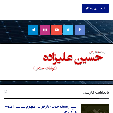
فیسبوک
توییتر
یوتیوب
اینستاگرام
تلگرام
یادداشت فارسی
انتشار نسخه جدید «بازخوانی مفهوم سیاسی امت»
در آمازون