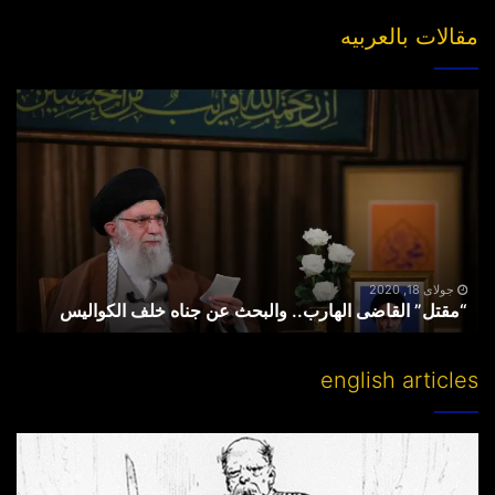
مقالات بالعربیه
“مقتل”
القاضی
الهارب..
والبحث
عن
جناه
خلف
الکوالیس
جولای 18, 2020
“مقتل” القاضی الهارب.. والبحث عن جناه خلف الکوالیس
english articles
Partitioning
others’
lands