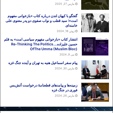
مارس 27, 2025
گفتگو با کیهان لندن درباره کتاب «بازخوانی مفهوم
امت»؛ سید قطب و نواب صفوی دو پدر معنوی علی
خامنه‌ای
ژوئن 18, 2024
انتشار کتاب «بازخوانی مفهوم سیاسی امت» به قلم
حسین علیزاده….Re-Thinking The Politics
OfThe Umma (Muslim Bloc)
می 9, 2024
پیام سفر اسماعیل هنیه به تهران و آینده جنگ غزه
مارس 30, 2024
زمینه‌ها و پیامدهای قطعنامهٔ درخواست آتش‌بس
فوری در جنگ غزه
مارس 26, 2024