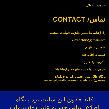
« ژوئن
جولای »
تماس/ CONTACT
راه ارتباطی با حسین علیزاده (دیپلمات مستعفی)
alizadeh65@gmail.com
همچنین از طریق
فیسبوک (
کلیک کنید
)
تلگرام(
کلیک کنید
)
هم می‌توانید با حسین علیزاده در ارتباط باشید.
پایگاه اطلاع‌رسانی حسین علیزاده (دیپلمات
مستعفی)
www.diplomathosseinalizadeh.com
کلیه حقوق این سایت نزد پایگاه
اطلاع‌رسانی حسین علیزاده(دیپلمات