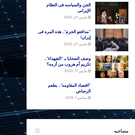
الجن والسیاسه فی النظام
اﻹیرانی
مارس 27, 2020
“مدافعو الحرم”.. هذه المره فی
إیران!
مارس 27, 2020
وصف الضحایا بـ “الشهداء”..
تکریم أم هروب من أزمه؟
مارس 17, 2020
“اقتصاد المقاومه”.. بطعم
الرصاص
دسامبر 1, 2019
مصاحبه