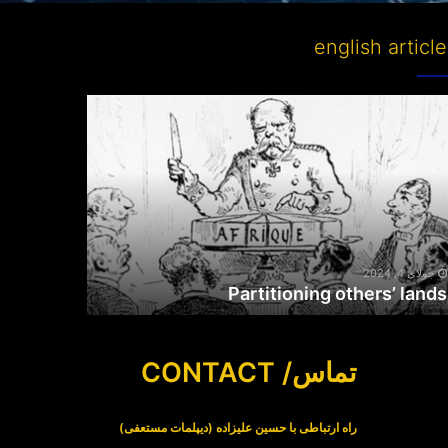
english articl
Partitioni
other
lan
جولای 4, 2024
Partitioning others’ lands
تماس/ CONTACT
راه ارتباطی با حسین علیزاده (دیپلمات مستعفی)