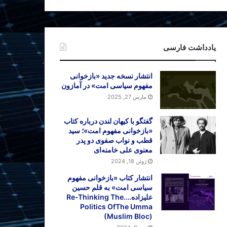
یادداشت فارسی
انتشار نسخه جدید «بازخوانی
مفهوم سیاسی امت» در آمازون
مارس 27, 2025
گفتگو با کیهان لندن درباره کتاب
«بازخوانی مفهوم امت»؛ سید
قطب و نواب صفوی دو پدر
معنوی علی خامنه‌ای
ژوئن 18, 2024
انتشار کتاب «بازخوانی مفهوم
سیاسی امت» به قلم حسین
علیزاده….Re-Thinking The
Politics OfThe Umma
(Muslim Bloc)