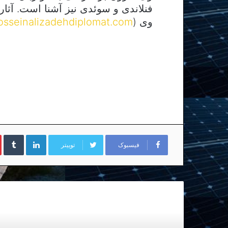
فنلاندی و سوئدی نیز آشنا است. آثار 
وی (
osseinalizadehdiplomat.com
لینکداین
تا
فیسبوک
توییتر
بعدی را بخوانید