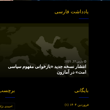
یادداشت فارسی
انتشار
نسخه
جدید
«بازخوانی
مفهوم
سیاسی
امت»
در
مارس 27, 2025
انتشار نسخه جدید «بازخوانی مفهوم سیاسی
آمازون
امت» در آمازون
بایگانی
برچسب 
فروردین ۱۴۰۴
(۱)
احمدی نژاد