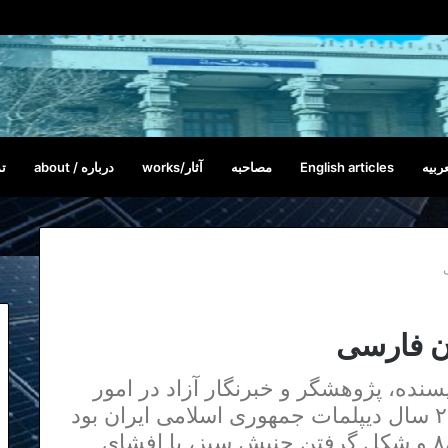
ربیه
English articles
مصاحبه
آثار/works
درباره / about
تم
ان فارسی
یزاده (متولد سال ۱۳۴۴) نویسنده، پژوهشگر و خبرنگار آزاد در امور
سیاسی و بین المللی است. او برای ۲۲ سال دیپلمات جمهوری اسلامی ایران بود
که در پی انتخابات بحث‌برانگیز سال ۸۸ و شکل گرفتن جنبش سبز، با افشای