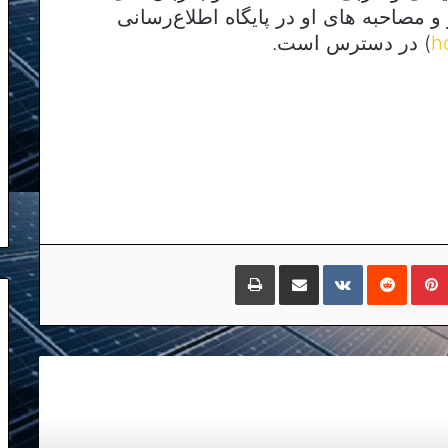
و مصاحبه های او در پایگاه اطلاع‌رسانی
h
) در دسترس است.
مبلر
پینتریست
Reddit
VKontakte
اشتراک گذاری با ایمیل
چاپ
درباره حسین علیزاده