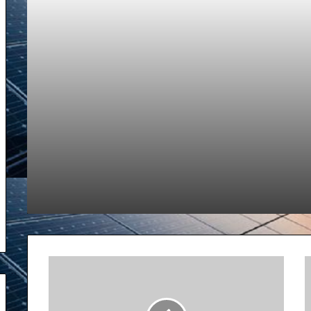
About Hossein Alizadeh
سیره ذاتیه
About hossein alizadeh
درباره حسین علیزاده به زبان فارسی