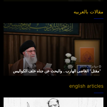
مقالات بالعربیه
“مقتل”
القاضی
الهارب..
والبحث
عن
جناه
خلف
الکوالیس
جولای 18, 2020
“مقتل” القاضی الهارب.. والبحث عن جناه خلف الکوالیس
english articles
Partitioning
others’