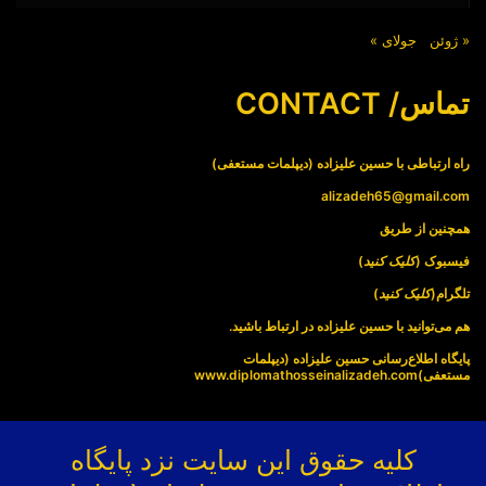
« ژوئن
جولای »
تماس/ CONTACT
راه ارتباطی با حسین علیزاده (دیپلمات مستعفی)
alizadeh65@gmail.com
همچنین از طریق
فیسبوک (
کلیک کنید
)
تلگرام(
کلیک کنید
)
هم می‌توانید با حسین علیزاده در ارتباط باشید.
پایگاه اطلاع‌رسانی حسین علیزاده (دیپلمات
مستعفی)
www.diplomathosseinalizadeh.com
کلیه حقوق این سایت نزد پایگاه