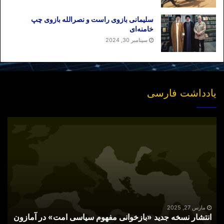
برچسب ها
حداد عادل
حسین علیزاده
قوه قضاییه
مرتضوی
سلیمانی بازوی راست و نصرالله بازوی چپ
وزیر کار و امور اجتماعی
خامنه‌ای
سپتامبر 30, 2024
یادداشت فارسی
انتشار
نسخه
جدید
«بازخوانی
مفهوم
سیاسی
امت»
در
آمازون
مارس 27, 2025
انتشار نسخه جدید «بازخوانی مفهوم سیاسی امت» در آمازون