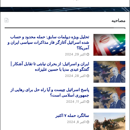
بخوانید رهبری) فرو آورده است پس تکلیف
مجلسیان نیز روشن است چرا که وقتی
مرتضوی “مصلجت” نظام را رعایت کرده (
مصاحبه
یعنی حاضر به استعفا شده و مصلحت نظام
یعنی استعفای یک کارگزار) مجلس نیز
تحلیل ویژه دیپلمات سابق: حمله محدود و حساب
مصلحت نظام را رعایت کند و از استعفا دست
شده اسرائیل آغازگر فاز مذاکرات سیاسی ایران و
آمریکا؟
بکشند.
اکتبر 29, 2024
نتیجه:
ایران و اسرائیل: از بحران نیابتی تا تقابل آشکار |
مصلحت نظام یعنی همان که اسرار مگو از
گفتگو عبدی مدیا با حسین علیزاده
زبان مرتضوی بیرون نیاد. مرتضوی سرنخی
اکتبر 28, 2024
است از صف و ستاد سرکوب. افشای عاملان
سرکوب ناگزیر افشای آمران سرکوب را به
پاسخ اسرائیل چیست و آیا راه حل برای رهایی از
همراه خواهد داشت؛ رازی که باید سر به مهر
جمهوری اسلامی است؟
باقی بماند.
اکتبر 11, 2024
حسین علیزاده/ ۱۵٫۴٫۲۰۱۲
سالگرد حمله ۷ اکتبر
اکتبر 8, 2024