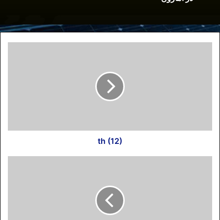
وظیفه به کار گیری قوه قهریه، برعهده مردان
نظامی(حتی به صورت لباس شخصی) است.
حقیقتی عریان تر از اظهارات فرمانده سپاه
نمی توان یافت که وی سرکوب “فتنه” را
برعهده قوای تحت امر خود دانست و اعلام
کرد: “بسیجیان در مقاطع مختلف مانند حوادثی
که در دوران تلخ اصلاحات به منظور خاموش
کردن نور خدا اتفاق افتاد، با از جان گذشتگی
توانستند این انقلاب و جمهوری اسلامی را
حفظ کنند… همگان دیدند ‌در فتنه ۸۸ که
th (12)
آزمایشی بسیار سخت بود، مردم بصیر ما به
خصوص در تهران در صحنه‌های مختلف حاضر
شدند و این امر نصرت الهی را به دنبال
داشت.” (محمد علی جعفری، فرمانده سپاه،
فارس، ۱۶ مهر ۱۳۹۰)
اما، صرف نظر از اقدامات مردان به صف