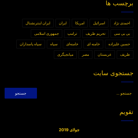
برچسب ها
احمدی نژاد
اسرائیل
امریکا
ایران
ایران اینترنشنال
بی بی سی
تحریم ظریف
ترامپ
جمهوری اسلامی
حسین علیزاده
خامنه ای
خامنه‌ای
سپاه
سپاه پاسداران
ظریف
عربستان
مصر
میانجیگری
جستجوی سایت
جستجو
برای:
تقویم
جولای 2019