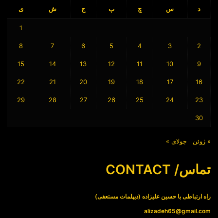
د
س
چ
پ
ج
ش
ی
1
8
7
6
5
4
3
2
15
14
13
12
11
10
9
22
21
20
19
18
17
16
29
28
27
26
25
24
23
30
« ژوئن
جولای »
تماس/ CONTACT
راه ارتباطی با حسین علیزاده (دیپلمات مستعفی)
alizadeh65@gmail.com