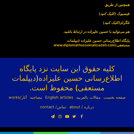
همچنین از طریق
فیسبوک (
کلیک کنید
)
تلگرام(
کلیک کنید
)
هم می‌توانید با حسین علیزاده در ارتباط باشید.
پایگاه اطلاع‌رسانی حسین علیزاده (دیپلمات
مستعفی)
www.diplomathosseinalizadeh.com
کلیه حقوق این سایت نزد پایگاه
اطلاع‌رسانی حسین علیزاده(دیپلمات
مستعفی) محفوظ است.
صفحه نخست
مقالات بالعربیه
English articles
مصاحبه
آثار/works
درباره / about
تماس/ contact
فیسبوک
توییتر
یوتیوب
اینستاگرام
تلگرام