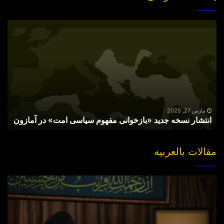
انتشار
نسخه
جدید
«بازخوانی
مفهوم
سیاسی
امت»
در
آمازون
مارس 27, 2025
انتشار نسخه جدید «بازخوانی مفهوم سیاسی امت» در آمازون
مقالات بالعربیه
“مقتل”
القاضی
الهارب..
والبحث
عن