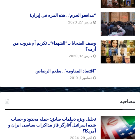
فعالان سیاسی باشد نه سالم سازی فرهنگ
کشور چرا که کار فرهنگی به عنوان مقوله ای
“مدافعو الحرم”.. هذه المره فی إیران!
نرم افزاری با اقدامات خشن از نوع سخت
مارس 27, 2020
افزاری اساساً ناسازگار است.
وصف الضحایا بـ “الشهداء”.. تکریم أم هروب من
حسین علیزاده / ۱۵ جولای ۲۰۱۲
أزمه؟
مارس 17, 2020
“اقتصاد المقاومه”.. بطعم الرصاص
برچسب ها
حسین علیزاده
سپاه
مسئله حجاب
دسامبر 1, 2019
مصاحبه
تحلیل ویژه دیپلمات سابق: حمله محدود و حساب
شده اسرائیل آغازگر فاز مذاکرات سیاسی ایران و
آمریکا؟
اکتبر 29, 2024