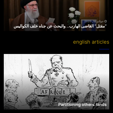
جناه
خلف
الکوالیس
جولای 18, 2020
“مقتل” القاضی الهارب.. والبحث عن جناه خلف الکوالیس
english articles
Partitioning
others’
lands
جولای 4, 2024
Partitioning others’ lands