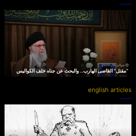
“مقتل”
القاضی
الهارب..
والبحث
عن
جناه
خلف
الکوالیس
جولای 18, 2020
“مقتل” القاضی الهارب.. والبحث عن جناه خلف الکوالیس
english articles
Partitioning
others’
lands