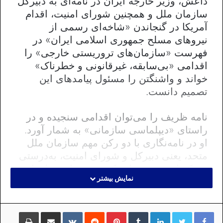
داعش، وزیر خارجه ایران در نامه‌ای به دبیرکل
سازمان ملل و همچنین شورای امنیت، اقدام
آمریکا در گنجاندن «شاخه‌ای رسمی از
نیروهای مسلح جمهوری اسلامی ایران» در
فهرست «سازمان‌های تروریستی خارجی» را
اقدامی «بی‌سابقه، غیرقانونی و خطرناک»
خواند و واشنگتن را مسئول پیامدهای این
تصمیم دانست.
نامه ظریف را می‌توان اقدامی سنجیده و در
راستای «دیپلماسی سازمانی» به شمار آورد.
او در نامه‌نگاری با دو رکن مهم سازمان ملل
متحد، یعنی دبیرکل و شورای امنیت، به‌درستی
بر نکته‌ای دست نهاده که منشور این سازمان
نمایش بیشتر
اساسا برای تامین آن نوشته شده و این
سازمان عریض و طویل برای آن بنا نهاده شده
است. او نوشته است که ایران این اقدام را
لینکداین
تامبلر
پینتریست
Reddit
VKontakte
اشتراک گذاری با ایمیل
چاپ
«خطر عمده‌ای برای صلح و امنیت منطقه‌ای و