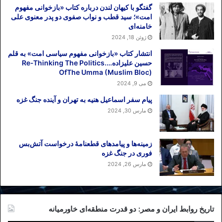
اعتراض خود را به دبیرخانه «جنبش عدم تعهد»
گفتگو با کیهان لندن درباره کتاب «بازخوانی مفهوم
یا حتی «سازمان همکاری اسلامی» بازتاب
امت»؛ سید قطب و نواب صفوی دو پدر معنوی علی
خامنه‌ای
دهد. با این توضیح، دلیل این همه تعلل چیست؟
ژوئن 18, 2024
سپاه پاسداران، نهادی فراتر از واحدی
انتشار کتاب «بازخوانی مفهوم سیاسی امت» به قلم
حسین علیزاده….Re-Thinking The Politics
نظامی
OfThe Umma (Muslim Bloc)
می 9, 2024
واقعیت این است که به استثنای بحرین،
پیام سفر اسماعیل هنیه به تهران و آینده جنگ غزه
عربستان سعودی و اسرائیل، که صراحتا اقدام
مارس 30, 2024
آمریکا را پسندیده‌اند و تحسین کرده‌اند، کشور
دیگر را نمی‌توان سراغ گرفت که صراحتا از
اقدام اخیر دولت ترامپ تمجید کرده باشد.
زمینه‌ها و پیامدهای قطعنامهٔ درخواست آتش‌بس
فوری در جنگ غزه
از سو‌ی دیگر، به‌استثنای ترکیه و عراق که
مارس 26, 2024
آشکارا اقدام آمریکا را تهدیدی برای منطقه
دانسته‌اند و ژاپن که اعلام کرده است از
سیاست آمریکا پیروی نخواهد کرد، کشور
تاریخ روابط ایران و مصر: دو قدرت منطقه‌ای خاورمیانه
دیگری را نمی‌توان سراغ گرفت که صراحتا با