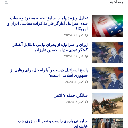
روحانی با دیگر رهبران اروپا و تماس نگرفتن
مصاحبه
ظریف با موگرینی پی برد. فرض بگیریم که
جمهوری اسلامی به مجمع عمومی سازمان
تحلیل ویژه دیپلمات سابق: حمله محدود و حساب
ملل قطعنامه‌ای در محکومیت اقدام آمریکا
شده اسرائیل آغازگر فاز مذاکرات سیاسی ایران و
آمریکا؟
پیشنهاد دهد، با توجه به تعداد موافقان و
اکتبر 29, 2024
مخالفان اقدام آمریکا که در بالا اشاره شد، آیا
قطعنامه پیشنهادی ایران از حمایت کافی
ایران و اسرائیل: از بحران نیابتی تا تقابل آشکار |
گفتگو عبدی مدیا با حسین علیزاده
عددی برخوردار خواهد بود؟ آیا اعضای اتحادیه
اکتبر 28, 2024
اروپا حاضر به انتقاد از آمریکا خواهند بود؟
پاسخ اسرائیل چیست و آیا راه حل برای رهایی از
از واکنش سرد مکرون پاسخ پرسش‌های بالا
جمهوری اسلامی است؟
روشن می‌شود. واقعیت این است که فرانسه
اکتبر 11, 2024
و در مجموع اتحادیه اروپا از نقش مخرب سپاه
سالگرد حمله ۷ اکتبر
پاسداران در نقض حقوق بشر در ایران،
اکتبر 8, 2024
سرکوب مردم، پیش بردن برنامه موشکی،
تهدید اسرائیل به نابودی و فعالیت‌های
فراسرزمینی در عراق و سوریه و یمن و لبنان
سلیمانی بازوی راست و نصرالله بازوی چپ
آگاهند. مزید بر این، کشف چهار مورد اقدام
خامنه‌ای