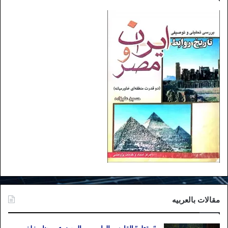
آمریکا مخالفت کرده باشد.
در این میان، از روسیه جز اظهار‌نظر آنتونی
موروزوف، عضو کمیسیون امور بین‌الملل دوما،
مبنی بر این‌که اقدام آمریکا امنیت خاورمیانه را
به خطر می‌اندازد، واکنش صریحی از مسکو و
شخص ولادیمیر پوتین دیده نشده است. این در
حالی است که در پی آخرین سفر پوتین به
تهران و دیدارش با رهبر جمهوری اسلامی که
طی آن قرآنی را به خامنه‌ای هدیه داد، برخی
از صاحب‌منصبان مهم حکومتی از جمله علی
شمخانی، دبیر شورای عالی امنیت ملی، و
علی‌اکبر ولایتی، مشاور ارشد رهبر جمهوری
اسلامی ایران در امور بین‌الملل،‌ «متوهمانه»
روابط تهران و مسکو را «راهبردی» ارزیابی
مقالات بالعربیه
کرده بودند.