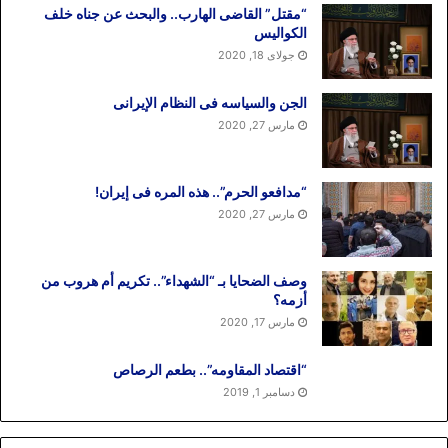
“مقتل” القاضی الهارب.. والبحث عن جناه خلف
الکوالیس
جولای 18, 2020
الجن والسیاسه فی النظام اﻹیرانی
مارس 27, 2020
“مدافعو الحرم”.. هذه المره فی إیران!
مارس 27, 2020
وصف الضحایا بـ “الشهداء”.. تکریم أم هروب من
أزمه؟
مارس 17, 2020
“اقتصاد المقاومه”.. بطعم الرصاص
دسامبر 1, 2019