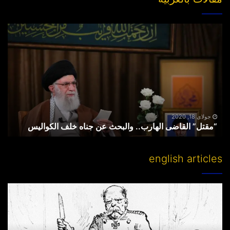
“مقتل”
القاضی
الهارب..
والبحث
عن
جناه
خلف
الکوالیس
جولای 18, 2020
“مقتل” القاضی الهارب.. والبحث عن جناه خلف الکوالیس
english articles
Partitioning
others’
lands