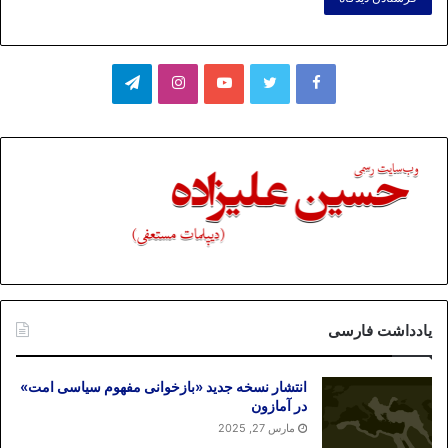
فیسبوک
توییتر
یوتیوب
اینستاگرام
تلگرام
یادداشت فارسی
انتشار نسخه جدید «بازخوانی مفهوم سیاسی امت»
در آمازون
مارس 27, 2025