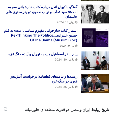
گفتگو با کیهان لندن درباره کتاب «بازخوانی مفهوم
امت»؛ سید قطب و نواب صفوی دو پدر معنوی علی
خامنه‌ای
ژوئن 18, 2024
انتشار کتاب «بازخوانی مفهوم سیاسی امت» به قلم
حسین علیزاده….Re-Thinking The Politics
OfThe Umma (Muslim Bloc)
می 9, 2024
پیام سفر اسماعیل هنیه به تهران و آینده جنگ غزه
مارس 30, 2024
زمینه‌ها و پیامدهای قطعنامهٔ درخواست آتش‌بس
فوری در جنگ غزه
مارس 26, 2024
تاریخ روابط ایران و مصر: دو قدرت منطقه‌ای خاورمیانه